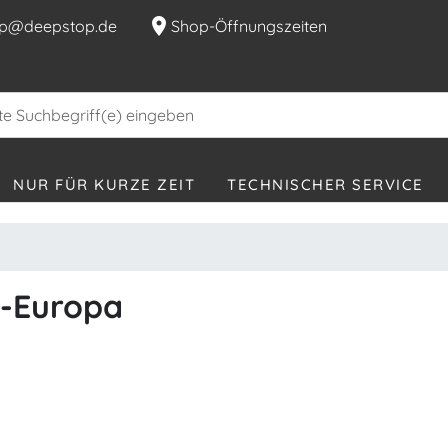
location_on
p@deepstop.de
Shop-Öffnungszeiten
NUR FÜR KURZE ZEIT
TECHNISCHER SERVICE
S-Europa