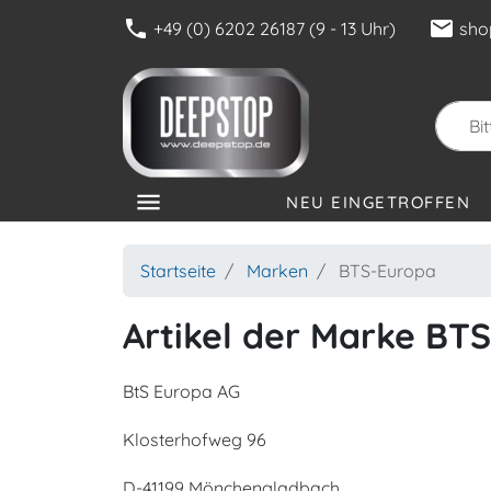
phone
mail
+49 (0) 6202 26187 (9 - 13 Uhr)
sho
menu
NEU EINGETROFFEN
KATEGORIEN
Startseite
Marken
BTS-Europa
Artikel der Marke BT
BtS Europa AG
Klosterhofweg 96
D-41199 Mönchengladbach