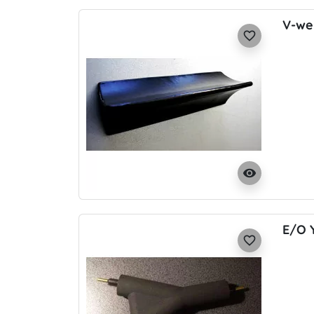
V-wei
favorite_border
visibility
E/O 
favorite_border