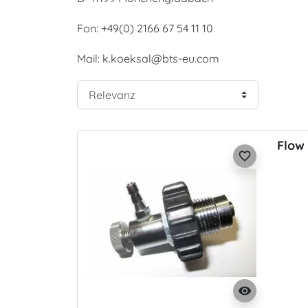
Fon: +49(0) 2166 67 54 11 10
Mail: k.koeksal@bts-eu.com
Flow 
favorite_border
visibility