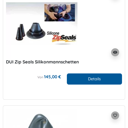
visibility
DUI Zip Seals Silikonmannschetten
145,00 €
Von
Details
favorite_border