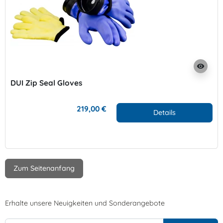
visibility
DUI Zip Seal Gloves
219,00 €
Details
Zum Seitenanfang
Erhalte unsere Neuigkeiten und Sonderangebote