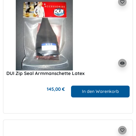
favorite_border
visibility
DUI Zip Seal Armmanschette Latex
145,00 €
In den Warenkorb
favorite_border