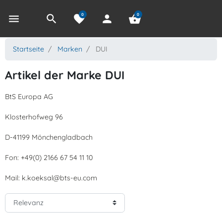
0
0
menu
search
favorite
person
shopping_basket
Startseite
Marken
DUI
Artikel der Marke DUI
BtS Europa AG
Klosterhofweg 96
D-41199 Mönchengladbach
Fon: +49(0) 2166 67 54 11 10
Mail: k.koeksal@bts-eu.com