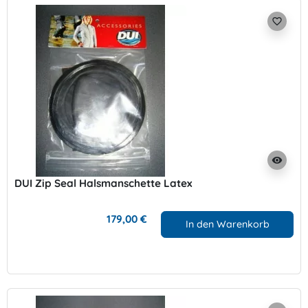
favorite_border
visibility
DUI Zip Seal Halsmanschette Latex
179,00 €
In den Warenkorb