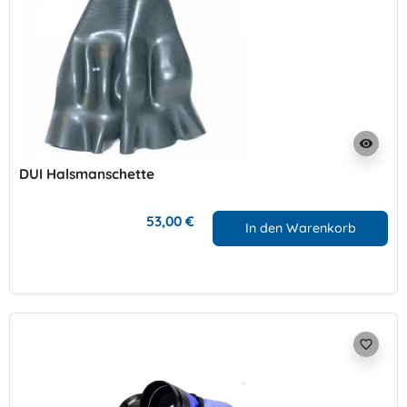
visibility
DUI Halsmanschette
53,00 €
In den Warenkorb
favorite_border