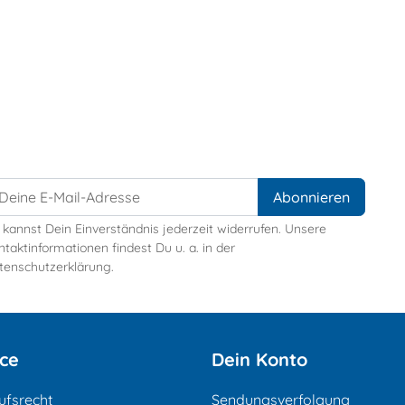
 kannst Dein Einverständnis jederzeit widerrufen. Unsere
taktinformationen findest Du u. a. in der
tenschutzerklärung.
ice
Dein Konto
ufsrecht
Sendungsverfolgung