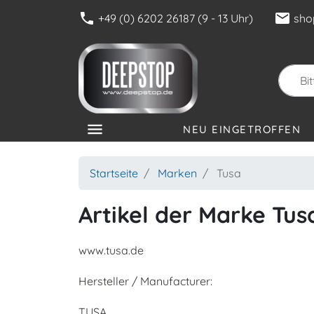
phone
mail
+49 (0) 6202 26187 (9 - 13 Uhr)
sho
menu
NEU EINGETROFFEN
KATEGORIEN
Startseite
Marken
Tusa
Artikel der Marke Tus
www.tusa.de
Hersteller / Manufacturer:
TUSA