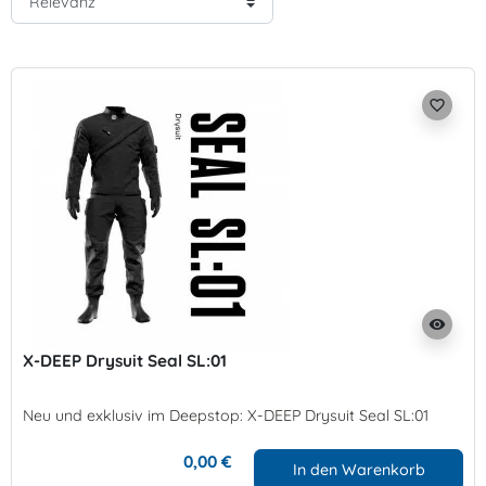
favorite_border
visibility
X-DEEP Drysuit Seal SL:01
Neu und exklusiv im Deepstop: X-DEEP Drysuit Seal SL:01
0,00 €
In den Warenkorb