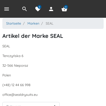
0
0
menu
search
favorite
person
shopping_basket
Startseite
Marken
SEAL
Artikel der Marke SEAL
SEAL
Tenczyńska 6
32-566 Nieporaz
Polen
(+48) 12 44 66 998
office@sealdrysuits.eu