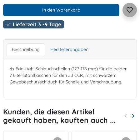
favorite_border
In den Warenkorb
Lieferzeit 3 -9 Tage

Beschreibung
Herstellerangaben
4x Edelstahl Schlauchschellen (127-178 mm) für die beiden
7 Liter Stahlflaschen für den JJ CCR, mit schwarzem
Gewebeschutzschlauch für Schelle und Verschraubung.
Kunden, die diesen Artikel
keyboard_arrow_left
keyboard_arrow_right
gekauft haben, kauften auch ...
Zurück
Wei