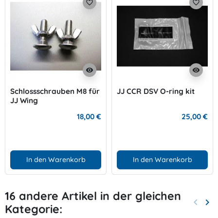
favorite_border
favorite_border
visibility
visibility
Schlossschrauben M8 für
JJ CCR DSV O-ring kit
JJ Wing
18,00 €
25,00 €
In den Warenkorb
In den Warenkorb
16 andere Artikel in der gleichen
keyboard_arrow_left
keyboard_arrow_right
Kategorie:
Zurück
Wei