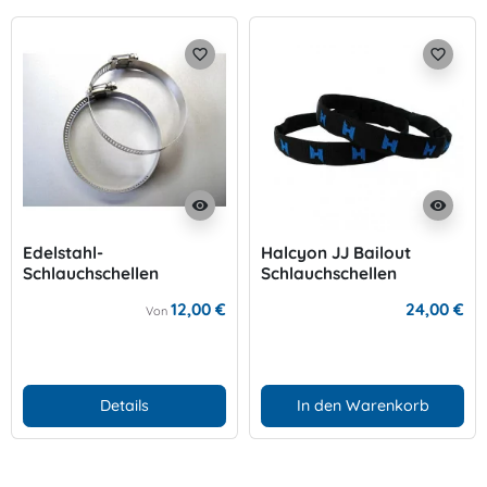
favorite_border
favorite_border
visibility
visibility
Edelstahl-
Halcyon JJ Bailout
Schlauchschellen
Schlauchschellen
12,00 €
24,00 €
Von
Details
In den Warenkorb