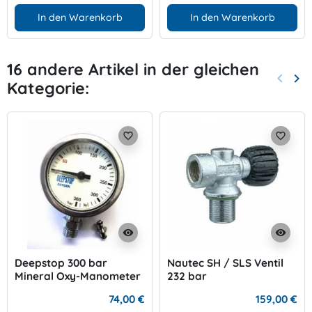
In den Warenkorb
In den Warenkorb
16 andere Artikel in der gleichen
keyboard_arrow_left
keyboard_arrow_right
Kategorie:
Zurück
Wei
favorite_border
favorite_border
visibility
visibility
Deepstop 300 bar
Nautec SH / SLS Ventil
Mineral Oxy-Manometer
232 bar
74,00 €
159,00 €