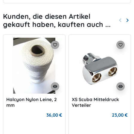
Kunden, die diesen Artikel
keyboard_arrow_left
keyboard_arrow_right
gekauft haben, kauften auch ...
Zurück
Wei
favorite_border
favorite_border
visibility
visibility
Halcyon Nylon Leine, 2
XS Scuba Mitteldruck
mm
Verteiler
36,00 €
23,00 €