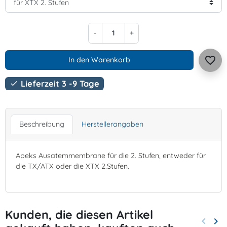
-
+
favorite_border
In den Warenkorb
Lieferzeit 3 -9 Tage

Beschreibung
Herstellerangaben
Apeks Ausatemmembrane für die 2. Stufen, entweder für
die TX/ATX oder die XTX 2.Stufen.
Kunden, die diesen Artikel
keyboard_arrow_left
keyboard_arrow_right
Zurück
Wei