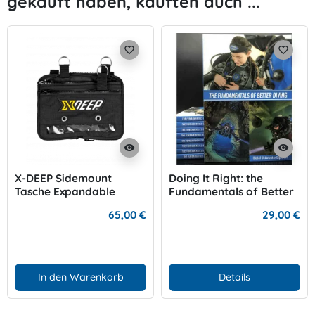
gekauft haben, kauften auch ...
favorite_border
favorite_border
visibility
visibility
X-DEEP Sidemount
Doing It Right: the
Tasche Expandable
Fundamentals of Better
Diving
65,00 €
29,00 €
In den Warenkorb
Details