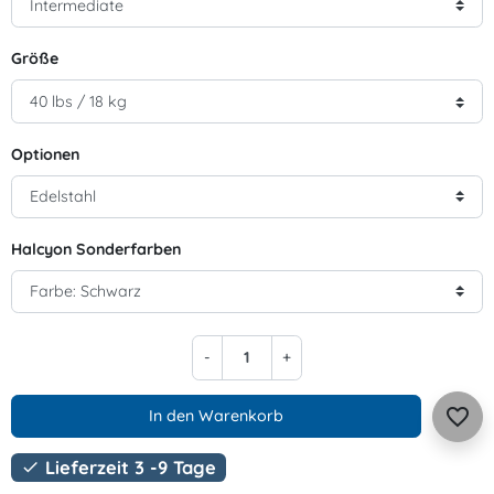
Größe
Optionen
Halcyon Sonderfarben
-
+
favorite_border
In den Warenkorb
Lieferzeit 3 -9 Tage
