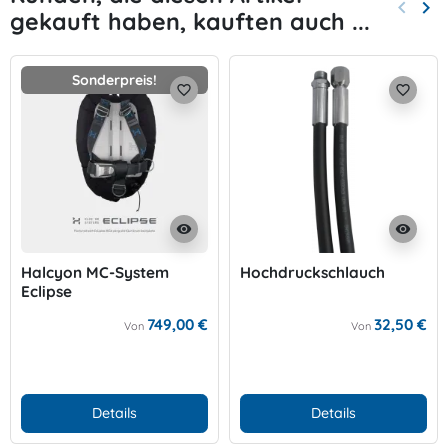
keyboard_arrow_left
keyboard_arrow_right
gekauft haben, kauften auch ...
Zurück
Wei
Sonderpreis!
favorite_border
favorite_border
visibility
visibility
Halcyon MC-System
Hochdruckschlauch
Eclipse
749,00 €
32,50 €
Von
Von
Details
Details