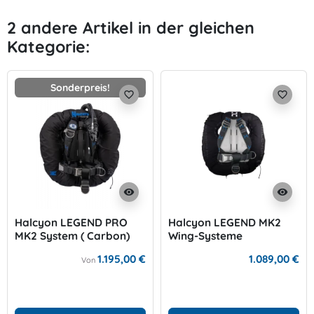
2 andere Artikel in der gleichen
Kategorie:
Sonderpreis!
favorite_border
favorite_border
visibility
visibility
Halcyon LEGEND PRO
Halcyon LEGEND MK2
MK2 System ( Carbon)
Wing-Systeme
1.195,00 €
1.089,00 €
Von