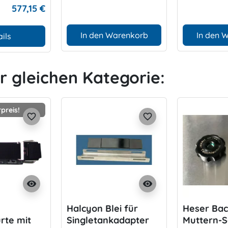
577,15 €
In den Warenkorb
In den 
ils
er gleichen Kategorie:
preis!
favorite_border
favorite_border
visibility
visibility
Halcyon Blei für
Heser Bac
rte mit
Singletankadapter
Muttern-S