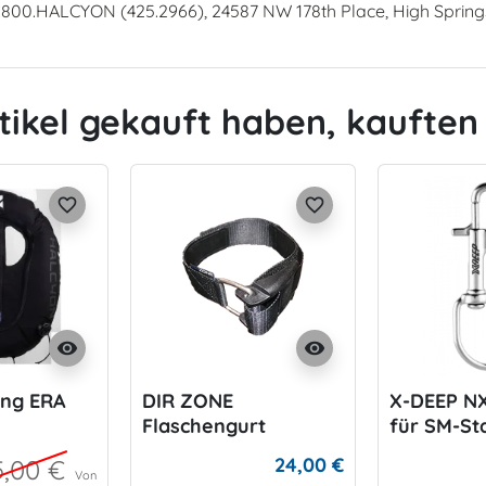
.800.HALCYON (425.2966), 24587 NW 178th Place, High Spring
tikel gekauft haben, kauften 
favorite_border
favorite_border
visibility
visibility
ing ERA
DIR ZONE
X-DEEP NX
Flaschengurt
für SM-St
24,00 €
5,00 €
Von