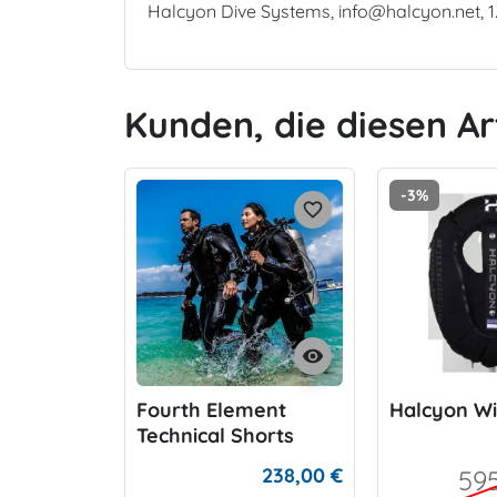
Halcyon Dive Systems, info@halcyon.net, 1
Kunden, die diesen Ar
-3%
favorite_border
visibility
Fourth Element
Halcyon W
Technical Shorts
238,00 €
59