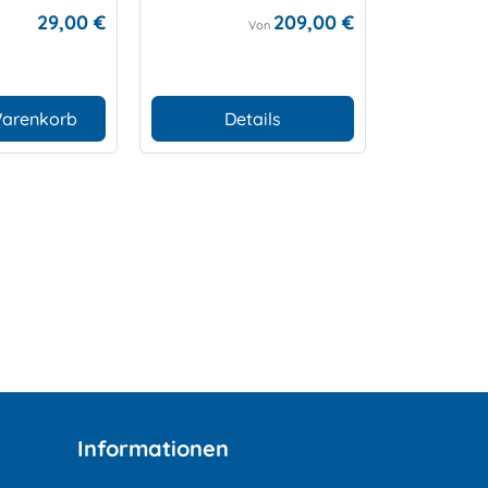
er
29,00 €
209,00 €
Von
Warenkorb
Details
In den
Informationen