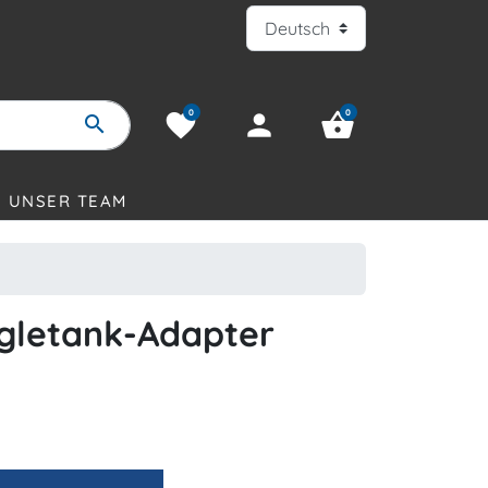
0
0
favorite
person
shopping_basket
search
UNSER TEAM
gletank-Adapter