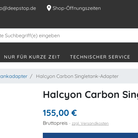
location_on
p@deepstop.de
Shop-Öffnungszeiten
NUR FÜR KURZE ZEIT
TECHNISCHER SERVICE
etankadapter
Halcyon Carbon Singletank-Adapter
Halcyon Carbon Sin
155,00 €
Bruttopreis
zzgl. Versandkosten