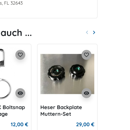
s, FL 32643
auch ...
keyboard_arrow_left
keyboard_arrow_right
Zurück
Weiter
favorite_border
favorite_border
visibility
visibility
 Boltsnap
Heser Backplate
Halcyon 
age
Muttern-Set
Bleitasc
12,00 €
29,00 €