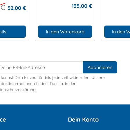
chnalle
135,00 €
 €
52,00 €
ils
In den Warenkorb
In den 
 kannst Dein Einverständnis jederzeit widerrufen. Unsere
taktinformationen findest Du u. a. in der
tenschutzerklärung.
ice
Dein Konto