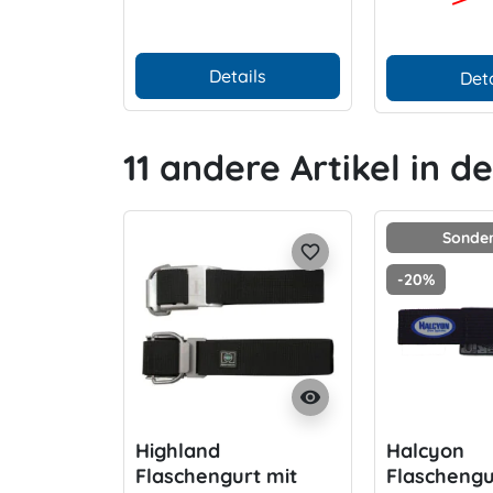
Details
Deta
11 andere Artikel in d
Sonder
favorite_border
-20%
visibility
Highland
Halcyon
Flaschengurt mit
Flaschengu