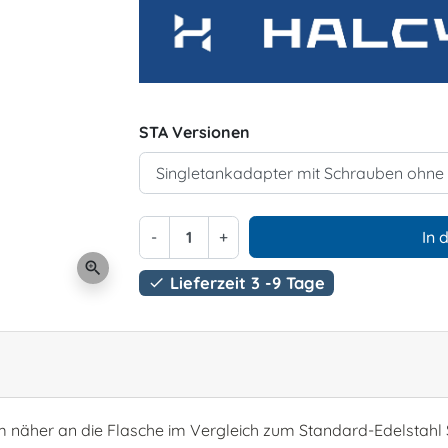
STA Versionen
-
+
In 
zoom_in
Lieferzeit 3 -9 Tage

 näher an die Flasche im Vergleich zum Standard-Edelstahl 