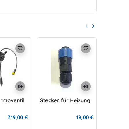
keyboard_arrow_left
keyboard_arrow_right
Zurück
Weiter
favorite_border
favorite_border
visibility
visibility
rmoventil
Stecker für Heizung
SANTI Bl
Heiztank 
AH
319,00 €
19,00 €