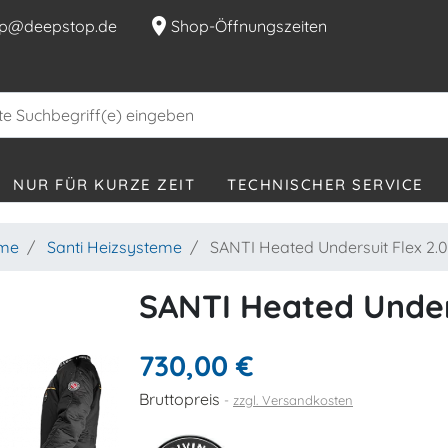
location_on
p@deepstop.de
Shop-Öffnungszeiten
NUR FÜR KURZE ZEIT
TECHNISCHER SERVICE
eme
Santi Heizsysteme
SANTI Heated Undersuit Flex 2.0
SANTI Heated Unders
730,00 €
Bruttopreis
zzgl. Versandkosten