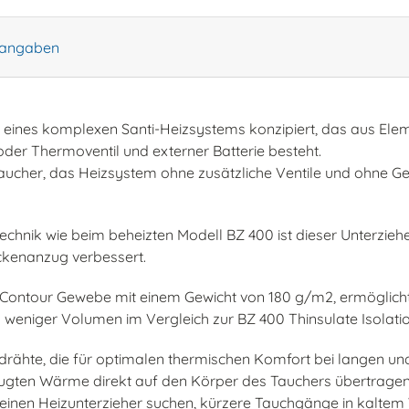
rangaben
eil eines komplexen Santi-Heizsystems konzipiert, das aus El
der Thermoventil und externer Batterie besteht.
Taucher, das Heizsystem ohne zusätzliche Ventile und ohne
hnik wie beim beheizten Modell BZ 400 ist dieser Unterzieher le
ckenanzug verbessert.
Contour Gewebe mit einem Gewicht von 180 g/m2, ermöglicht ei
d weniger Volumen im Vergleich zur BZ 400 Thinsulate Isolatio
izdrähte, die für optimalen thermischen Komfort bei langen u
zeugten Wärme direkt auf den Körper des Tauchers übertragen
für einen Heizunterzieher suchen, kürzere Tauchgänge in kalt