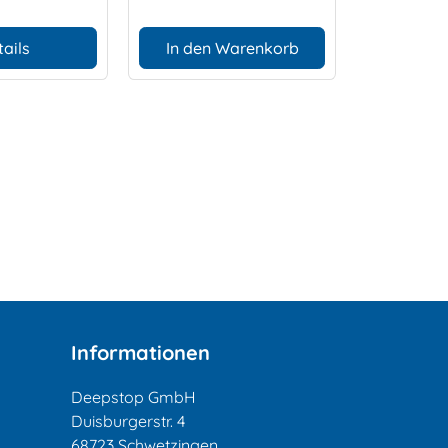
tails
In den Warenkorb
D
Informationen
Deepstop GmbH
Duisburgerstr. 4
68723 Schwetzingen