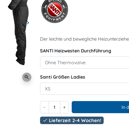
keyboard_arrow_right
Weiter
Der leichte und bewegliche Heizunterziehe
SANTI Heizwesten Durchführung
Santi Größen Ladies
zoom_in
-
+
In 
Lieferzeit 2-4 Wochen!
