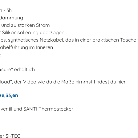
n - 3h
medämmung
g und zu starken Strom
r Silikonisolierung überzogen
s, synthetisches Netzkabel, das in einer praktischen Tasche v
abelführung im Inneren
e
ure" erhältlich
ad", der Video wie du die Maße nimmst findest du hier:
ze,33,en
oventil und SANTI Thermostecker
er Si-TEC