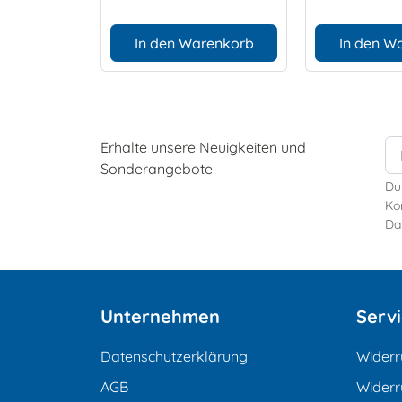
In den Warenkorb
In den W
Erhalte unsere Neuigkeiten und
Sonderangebote
Du
Kon
Da
Unternehmen
Serv
Datenschutzerklärung
Widerr
AGB
Widerr