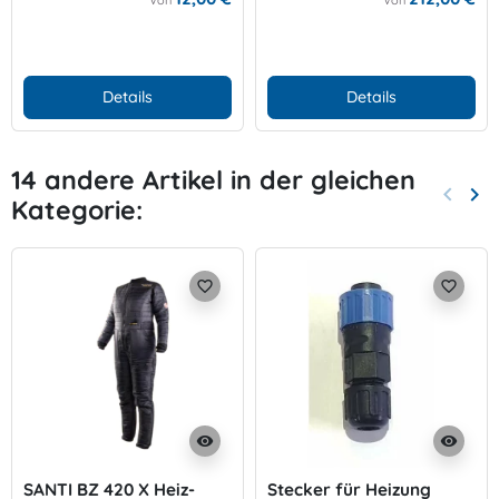
Von
Von
Details
Details
14 andere Artikel in der gleichen
keyboard_arrow_left
keyboard_arrow_right
Kategorie:
Zurück
Wei
favorite_border
favorite_border
visibility
visibility
SANTI BZ 420 X Heiz-
Stecker für Heizung