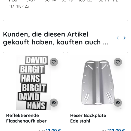
hips 5–89 90-94 95-99 100-105 106-111 112-
117 118-123
Kunden, die diesen Artikel
keyboard_arrow_left
keyboard_arrow_right
gekauft haben, kauften auch ...
Zurück
Wei
favorite_border
favorite_border
visibility
visibility
Reflektierende
Heser Backplate
Flaschenaufkleber
Edelstahl
Standardgröße
12,00 €
212,00 €