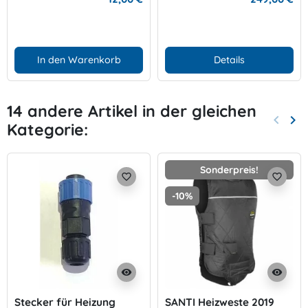
In den Warenkorb
Details
14 andere Artikel in der gleichen
keyboard_arrow_left
keyboard_arrow_right
Kategorie:
Zurück
Wei
Sonderpreis!
favorite_border
favorite_border
-10%
visibility
visibility
Stecker für Heizung
SANTI Heizweste 2019