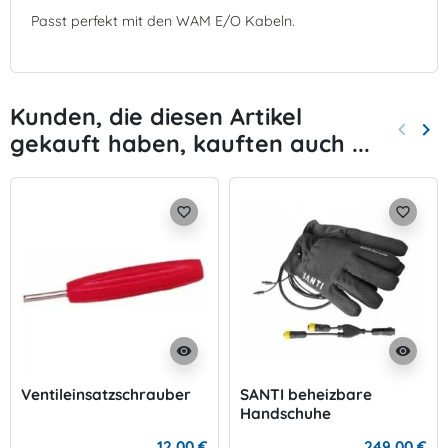
Passt perfekt mit den WAM E/O Kabeln.
Kunden, die diesen Artikel
keyboard_arrow_left
keyboard_arrow_right
gekauft haben, kauften auch ...
Zurück
Wei
favorite_border
favorite_border
visibility
visibility
Ventileinsatzschrauber
SANTI beheizbare
Handschuhe
12,00 €
249,00 €