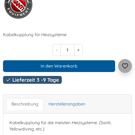
Kabelkupplung für Heizsysteme
-
+
favorite_border
In den Warenkorb
Lieferzeit 3 -9 Tage

Beschreibung
Herstellerangaben
Kabelkupplung für die meisten Heizsysteme. (Santi,
Yellowdiving, etc.)