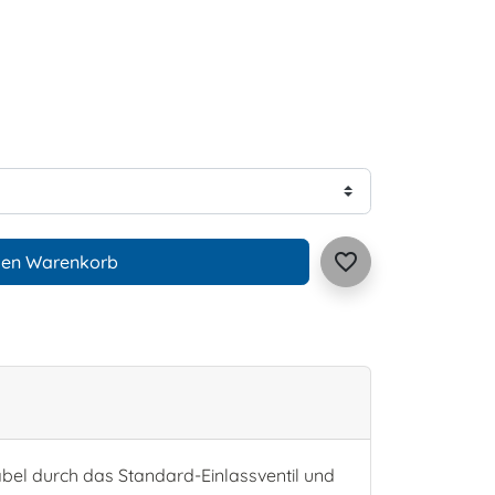
favorite_border
den Warenkorb
abel durch das Standard-Einlassventil und