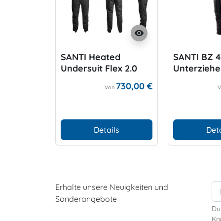
visibility
SANTI Heated
SANTI BZ 4
Undersuit Flex 2.0
Unterzieh
Ladies
730,00 €
Von
Details
Deta
Erhalte unsere Neuigkeiten und
Sonderangebote
Du
Kon