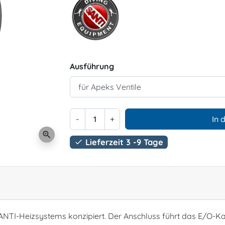
Ausführung
-
+
In 
zoom_in
Lieferzeit 3 -9 Tage

s SANTI-Heizsystems konzipiert. Der Anschluss führt das E/O-K