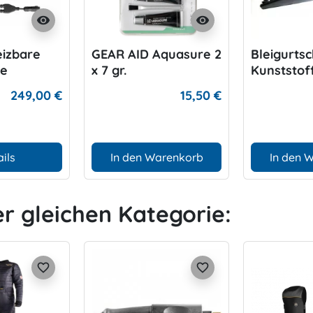
visibility
visibility
izbare
GEAR AID Aquasure 2
Bleigurtsc
he
x 7 gr.
Kunststof
249,00 €
15,50 €
ils
In den Warenkorb
In den 
er gleichen Kategorie:
favorite_border
favorite_border