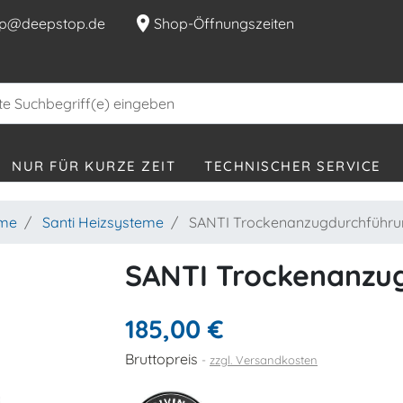
location_on
p@deepstop.de
Shop-Öffnungszeiten
NUR FÜR KURZE ZEIT
TECHNISCHER SERVICE
eme
Santi Heizsysteme
SANTI Trockenanzugdurchführu
SANTI Trockenanzu
185,00 €
Bruttopreis
zzgl. Versandkosten