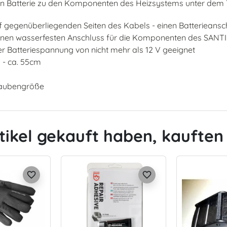
nen Batterie zu den Komponenten des Heizsystems unter dem
uf gegenüberliegenden Seiten des Kabels - einen Batterieansc
 einen wasserfesten Anschluss für die Komponenten des SANT
ner Batteriespannung von nicht mehr als 12 V geeignet
 - ca. 55cm
hraubengröße
tikel gekauft haben, kauften 
favorite_border
favorite_border