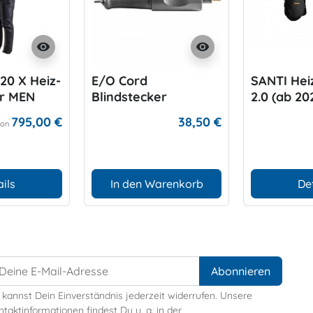
visibility
visibility
20 X Heiz-
E/O Cord
SANTI Hei
er MEN
Blindstecker
2.0 (ab 20
795,00 €
38,50 €
Von
ils
In den Warenkorb
De
 kannst Dein Einverständnis jederzeit widerrufen. Unsere
taktinformationen findest Du u. a. in der