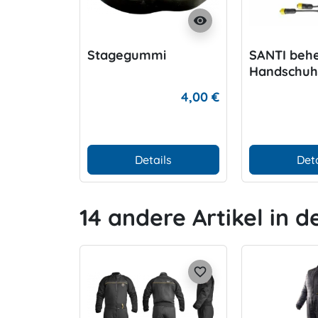
visibility
Stagegummi
SANTI behe
Handschu
4,00 €
Details
Deta
14 andere Artikel in d
favorite_border