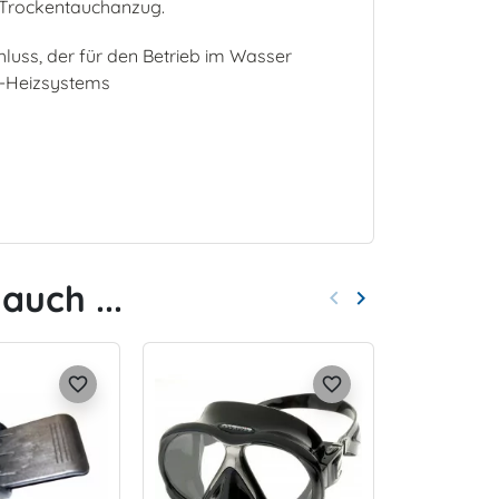
 Trockentauchanzug.
hluss, der für den Betrieb im Wasser
I-Heizsystems
auch ...
keyboard_arrow_left
keyboard_arrow_right
Zurück
Weiter
favorite_border
favorite_border