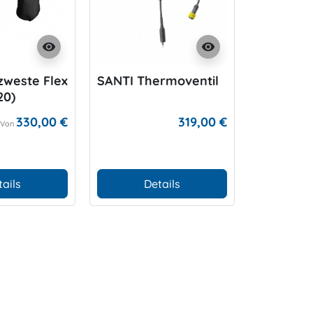
visibility
visibility
zweste Flex
SANTI Thermoventil
SANTI Bl
20)
Heiztank 
AH
330,00 €
319,00 €
Von
tails
Details
D