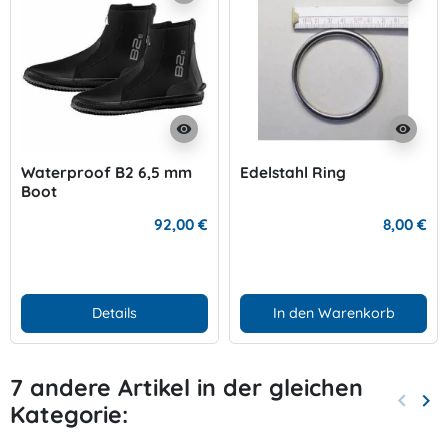
visibility
visibility
Waterproof B2 6,5 mm
Edelstahl Ring
Boot
92,00 €
8,00 €
Details
In den Warenkorb
7 andere Artikel in der gleichen
keyboard_arrow_left
keyboard_arrow_right
Kategorie:
Zurück
Wei