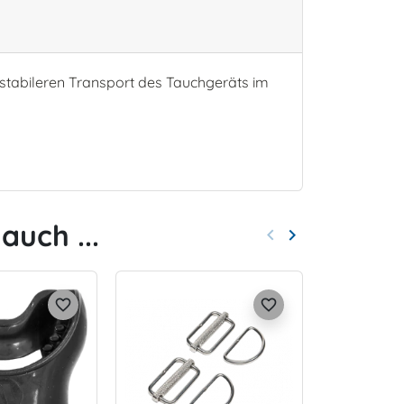
 stabileren Transport des Tauchgeräts im
auch ...
keyboard_arrow_left
keyboard_arrow_right
Zurück
Weiter
favorite_border
favorite_border