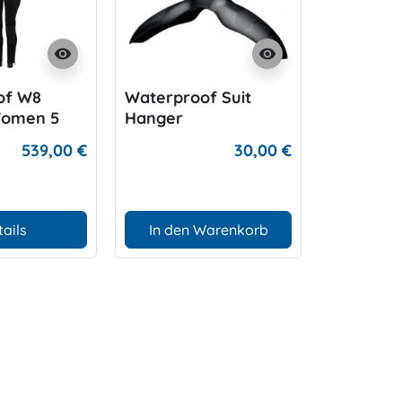
visibility
visibility
of W8
Waterproof Suit
Waterpr
Women 5
Hanger
Expandab
539,00 €
30,00 €
tails
In den Warenkorb
In den