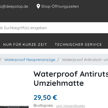
location_on
p@deepstop.de
Shop-Öffnungszeiten
NUR FÜR KURZE ZEIT
TECHNISCHER SERVICE
Waterproof Neoprenanzüge
Waterproof Antirutsch- u
Waterproof Antirut
Umziehmatte
29,50 €
Bruttopreis
zzgl. Versandkosten