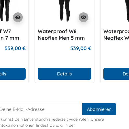
visibility
visibility
f W7
Waterproof W8
Waterpro
en 7 mm
Neoflex Men 5 mm
Neoflex 
mm
559,00 €
539,00 €
ils
Details
De
 kannst Dein Einverständnis jederzeit widerrufen. Unsere
taktinformationen findest Du u. a. in der