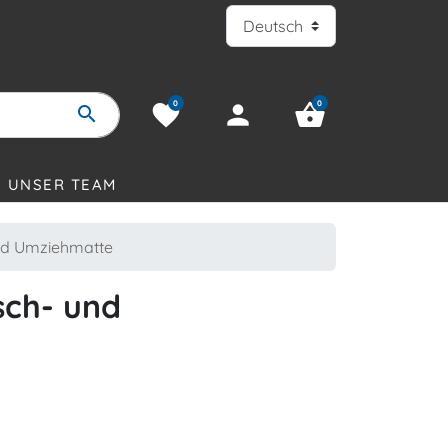
0
0
favorite
person
shopping_basket
search
UNSER TEAM
nd Umziehmatte
sch- und