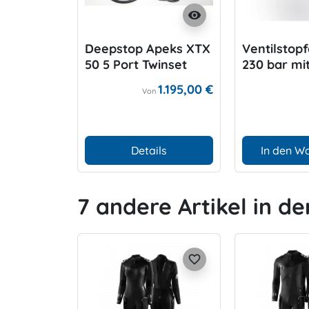
visibility
Deepstop Apeks XTX
Ventilstop
50 5 Port Twinset
230 bar mi
Druckentla
1.195,00 €
Von
Details
In den W
7 andere Artikel in de
favorite_border