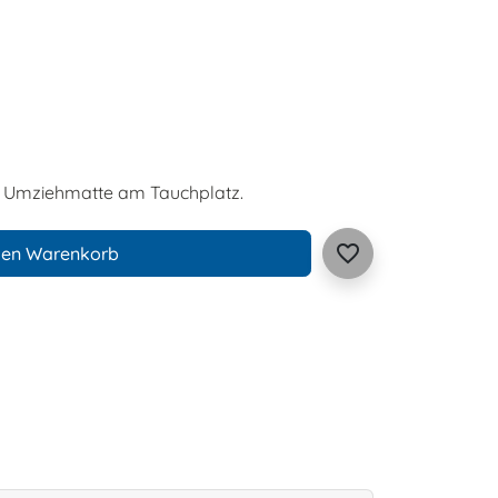
d Umziehmatte am Tauchplatz.
favorite_border
den Warenkorb