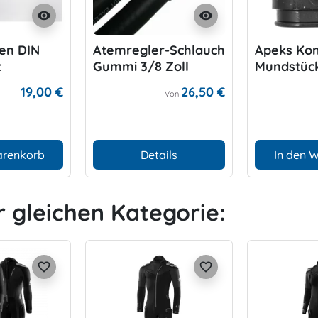
visibility
visibility
fen DIN
Atemregler-Schlauch
Apeks Kom
t
Gummi 3/8 Zoll
Mundstüc
stung
19,00 €
26,50 €
Von
arenkorb
Details
In den 
r gleichen Kategorie:
favorite_border
favorite_border