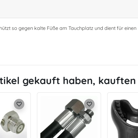
hützt so gegen kalte Füße am Tauchplatz und dient für einen
tikel gekauft haben, kauften 
favorite_border
favorite_border