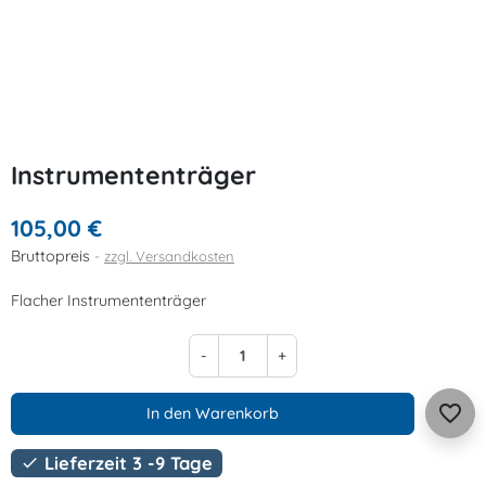
Instrumententräger
105,00 €
Bruttopreis
zzgl. Versandkosten
Flacher Instrumententräger
-
+
favorite_border
In den Warenkorb
Lieferzeit 3 -9 Tage
