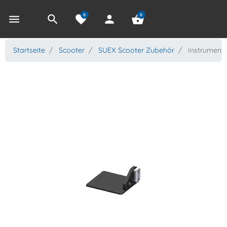
0
0
menu
search
favorite
person
shopping_basket
Startseite
Scooter
SUEX Scooter Zubehör
Instrumente