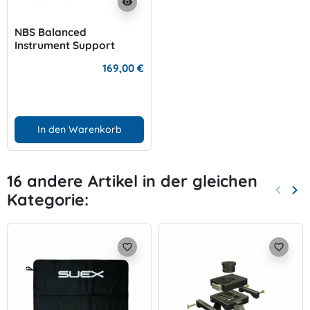
visibility
NBS Balanced
Instrument Support
169,00 €
In den Warenkorb
16 andere Artikel in der gleichen
keyboard_arrow_left
keyboard_arrow_right
Kategorie:
Zurück
Wei
favorite_border
favorite_border