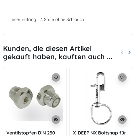
Lieferumfang : 2. Stufe ohne Schlauch
Kunden, die diesen Artikel
keyboard_arrow_left
keyboard_arrow_right
gekauft haben, kauften auch ...
Zurück
Wei
favorite_border
favorite_border
visibility
visibility
Ventilstopfen DIN 230
X-DEEP NX Boltsnap für