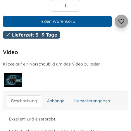
-
+
favorite_border
In den Warenkorb
Lieferzeit 3 -9 Tage

Video
Klicke auf ein Vorschaubild um das Video zu laden
Beschreibung
Anhänge
Herstellerangaben
Exzellent und eiserprobt.