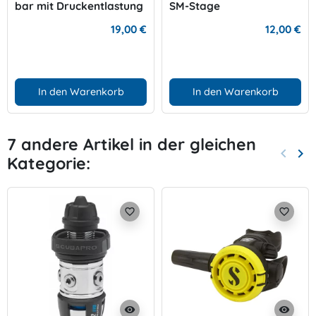
bar mit Druckentlastung
SM-Stage
19,00 €
12,00 €
In den Warenkorb
In den Warenkorb
7 andere Artikel in der gleichen
keyboard_arrow_left
keyboard_arrow_right
Kategorie:
Zurück
Wei
favorite_border
favorite_border
visibility
visibility