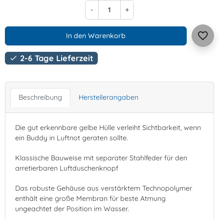
-
+
favorite_border
In den Warenkorb
2-6 Tage Lieferzeit

Beschreibung
Herstellerangaben
Die gut erkennbare gelbe Hülle verleiht Sichtbarkeit, wenn
ein Buddy in Luftnot geraten sollte.
Klassische Bauweise mit separater Stahlfeder für den
arretierbaren Luftduschenknopf
Das robuste Gehäuse aus verstärktem Technopolymer
enthält eine große Membran für beste Atmung
ungeachtet der Position im Wasser.