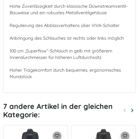
Hohe Zuverlässigkeit durch klassische Downstreamventil-
Bauweise und ein robustes Metallventilgehäuse
Regulierung des Abblasverhaltens über VIVA-Schalter
Anbringung des Schlauches ist rechts oder links möglich
100 cm „Superflow“-Schlauch in gelb mit größerem
Innendurchmesser für höheren Luftdurchsatz
Hoher Tragekomfort durch bequemes, ergonomisches
Mundstück
7 andere Artikel in der gleichen
keyboard_arrow_left
keyboard_arrow_right
Kategorie:
Zurück
Wei
favorite_border
favorite_border