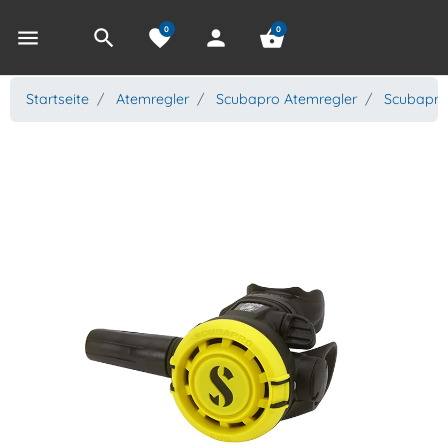
0
0
menu
search
favorite
person
shopping_basket
Startseite
Atemregler
Scubapro Atemregler
Scubapro 