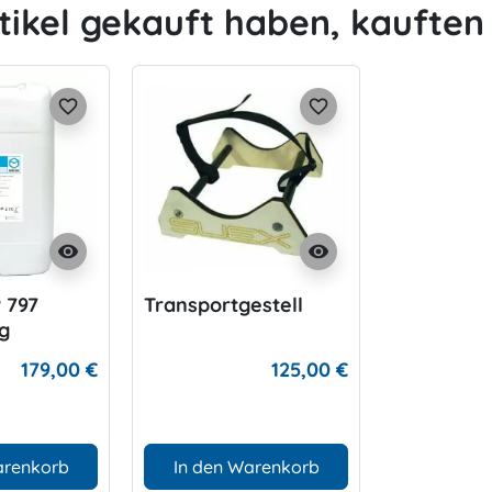
tikel gekauft haben, kauften 
favorite_border
favorite_border
visibility
visibility
 797
Transportgestell
g
179,00 €
125,00 €
arenkorb
In den Warenkorb