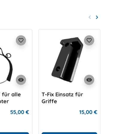
keyboard_arrow_left
keyboard_arrow_right
Zurück
Weiter
favorite_border
favorite_border
visibility
visibility
 für alle
T-Fix Einsatz für
NBS Bal
oter
Griffe
Instrume
55,00 €
15,00 €