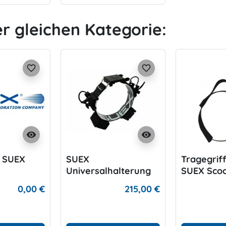
er gleichen Kategorie:
favorite_border
favorite_border
visibility
visibility
- SUEX
SUEX
Tragegriff
Universalhalterung
SUEX Sco
0,00 €
215,00 €