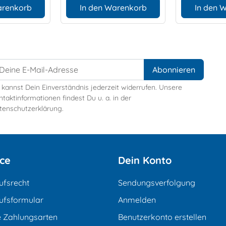
arenkorb
In den Warenkorb
In den 
 kannst Dein Einverständnis jederzeit widerrufen. Unsere
taktinformationen findest Du u. a. in der
tenschutzerklärung.
ice
Dein Konto
ufsrecht
Sendungsverfolgung
ufsformular
Anmelden
e Zahlungsarten
Benutzerkonto erstellen