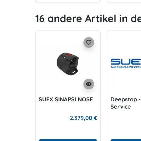
16 andere Artikel in d
favorite_border
visibility
SUEX SINAPSI NOSE
Deepstop 
Service
2.379,00 €