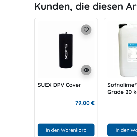
Kunden, die diesen Ar
favorite_border
visibility
SUEX DPV Cover
Sofnolime®
Grade 20 k
79,00 €
In den Warenkorb
In den W