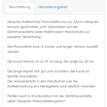
Beschreibung
Herstellerangaben
Neopren Kälteschutz-Manschette aus ca. 3,5mm Neopren,
konisch geschnitten, zum Überziehen auf die
Dichtmanschette eines Halbtrocken-Handschuhs zur
besseren Abdichtung.
Die Manschette kann in kurzer und langer Version bestellt
werden.
Die kurze Version ist ca 15 cm lang, die lange ca. 20 cm.
Die lange eignet sich gut zum scootern, die kurze ist
leichter anzuziehen.
Der Wassereintritt in den Handschuh und die
Kälteeinwirkung am Handgelenk wird deutlich minimiert.
Perfekt auch in Kombination mit der Dichtmanschette ,
siehe "Neopren-Manschettensystem".