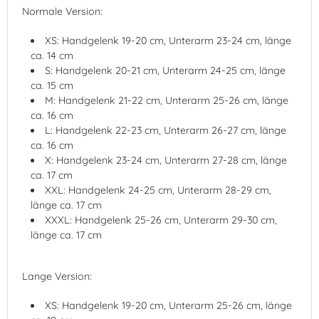
Normale Version:
XS: Handgelenk 19-20 cm, Unterarm 23-24 cm, länge
ca. 14 cm
S: Handgelenk 20-21 cm, Unterarm 24-25 cm, länge
ca. 15 cm
M: Handgelenk 21-22 cm, Unterarm 25-26 cm, länge
ca. 16 cm
L: Handgelenk 22-23 cm, Unterarm 26-27 cm, länge
ca. 16 cm
X: Handgelenk 23-24 cm, Unterarm 27-28 cm, länge
ca. 17 cm
XXL: Handgelenk 24-25 cm, Unterarm 28-29 cm,
länge ca. 17 cm
XXXL: Handgelenk 25-26 cm, Unterarm 29-30 cm,
länge ca. 17 cm
Lange Version:
XS: Handgelenk 19-20 cm, Unterarm 25-26 cm, länge