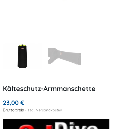
Kälteschutz-Armmanschette
23,00 €
Bruttopreis
zzgl. Versandkosten