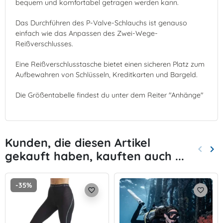
bequem und komfortabel getragen werden kann.
Das Durchführen des P-Valve-Schlauchs ist genauso
einfach wie das Anpassen des Zwei-Wege-
Reißverschlusses.
Eine Reißverschlusstasche bietet einen sicheren Platz zum
Aufbewahren von Schlüsseln, Kreditkarten und Bargeld.
Die Größentabelle findest du unter dem Reiter "Anhänge"
Kunden, die diesen Artikel
keyboard_arrow_left
keyboard_arrow_right
gekauft haben, kauften auch ...
Zurück
Wei
-35%
favorite_border
favorite_border