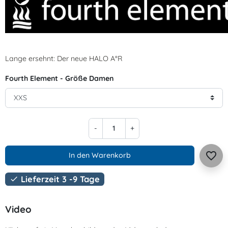
Lange ersehnt: Der neue HALO
A
°
R
Fourth Element - Größe Damen
-
+
favorite_border
In den Warenkorb
Lieferzeit 3 -9 Tage

Video