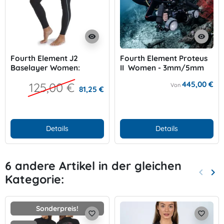
visibility
visibility
Fourth Element J2
Fourth Element Proteus
Baselayer Women:
II Women - 3mm/5mm
Leggins
445,00 €
125,00 €
Von
81,25 €
Details
Details
6 andere Artikel in der gleichen
keyboard_arrow_left
keyboard_arrow_right
Kategorie:
Zurück
Wei
Sonderpreis!
favorite_border
favorite_border