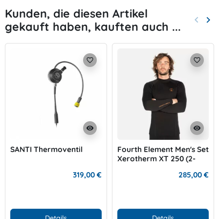
Kunden, die diesen Artikel
keyboard_arrow_left
keyboard_arrow_right
gekauft haben, kauften auch ...
Zurück
Wei
favorite_border
favorite_border
visibility
visibility
SANTI Thermoventil
Fourth Element Men's Set
Xerotherm XT 250 (2-
teilig)
319,00 €
285,00 €
Details
Details