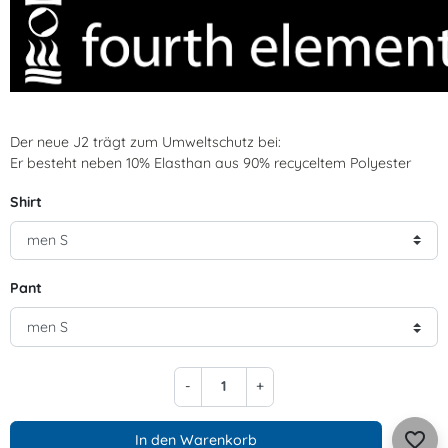
Der neue J2 trägt zum Umweltschutz bei:
Er besteht neben 10% Elasthan aus 90% recyceltem Polyester
Shirt
Pant
-
+
favorite_border
In den Warenkorb