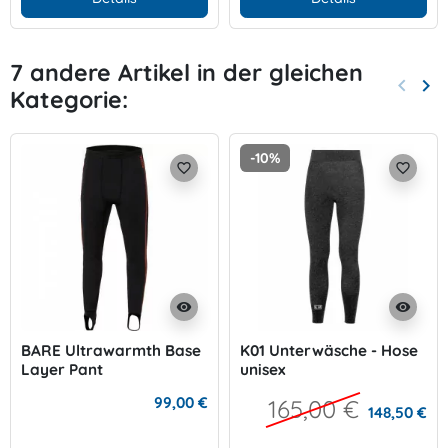
7 andere Artikel in der gleichen
keyboard_arrow_left
keyboard_arrow_right
Kategorie:
Zurück
Wei
-10%
favorite_border
favorite_border
visibility
visibility
BARE Ultrawarmth Base
K01 Unterwäsche - Hose
Layer Pant
unisex
99,00 €
165,00 €
148,50 €