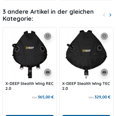
3 andere Artikel in der gleichen
keyboard_arrow_left
keyboard_arrow_right
Kategorie:
Zurück
Wei
favorite_border
favorite_border
visibility
visibility
X-DEEP Stealth Wing REC
X-DEEP Stealth Wing TEC
2.0
2.0
365,00 €
329,00 €
Von
Von