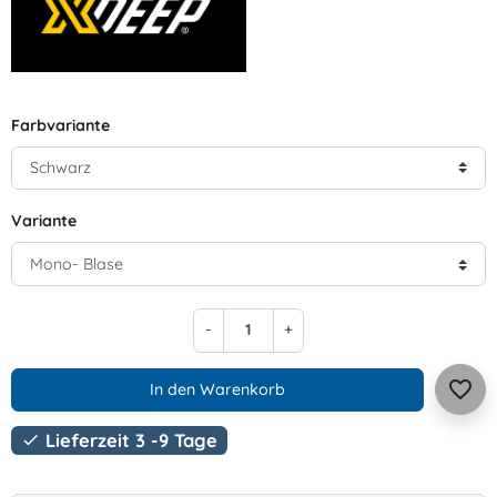
Farbvariante
Variante
-
+
favorite_border
In den Warenkorb
Lieferzeit 3 -9 Tage
