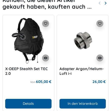
keyboard_arrow_left
keyboard_arrow_right
gekauft haben, kauften auch ...
Zurück
Wei
favorite_border
favorite_border
visibility
visibility
X-DEEP Stealth Set TEC
Adapter Argon/Helium-
2.0
Luft i-i
605,00 €
26,00 €
Von
Details
In den Warenkorb