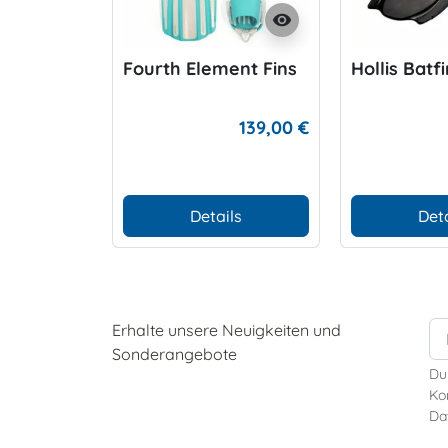
visibility
Fourth Element Fins
Hollis Batfi
139,00 €
Details
Deta
Erhalte unsere Neuigkeiten und
Sonderangebote
Du
Kon
Da