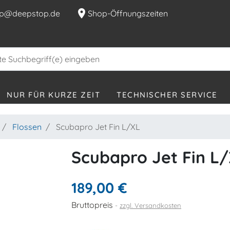
location_on
p@deepstop.de
Shop-Öffnungszeiten
NUR FÜR KURZE ZEIT
TECHNISCHER SERVICE
Flossen
Scubapro Jet Fin L/XL
Scubapro Jet Fin L
189,00 €
Bruttopreis
zzgl. Versandkosten