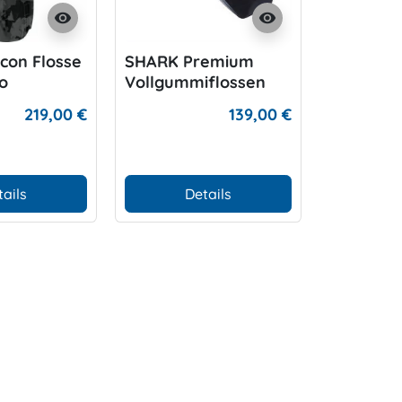
visibility
visibility
con Flosse
SHARK Premium
Turtle Fi
o
Vollgummiflossen
219,00 €
139,00 €
tails
Details
D