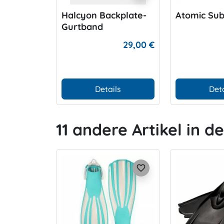
Halcyon Backplate-
Atomic Su
Gurtband
29,00 €
Details
Deta
11 andere Artikel in d
favorite_border