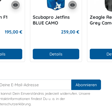
visibility
visibility
n F1
Scubapro Jetfins
Zeagle Re
BLUE CAMO
Grey Cam
195,00 €
239,00 €
ils
Details
De
 kannst Dein Einverständnis jederzeit widerrufen. Unsere
taktinformationen findest Du u. a. in der
tenschutzerklärung.