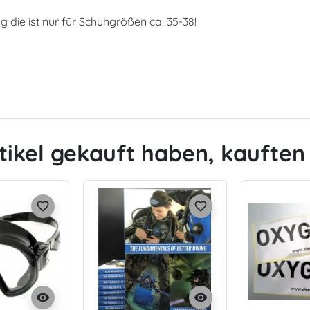
g die ist nur für Schuhgrößen ca. 35-38!
tikel gekauft haben, kauften 
favorite_border
favorite_border
visibility
visibility