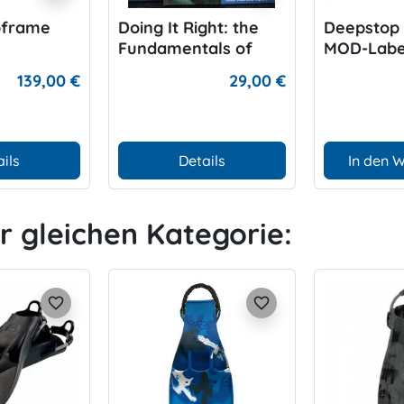
bframe
Doing It Right: the
Deepstop
Fundamentals of
MOD-Labe
Better Diving
139,00 €
29,00 €
ils
Details
In den 
er gleichen Kategorie:
favorite_border
favorite_border