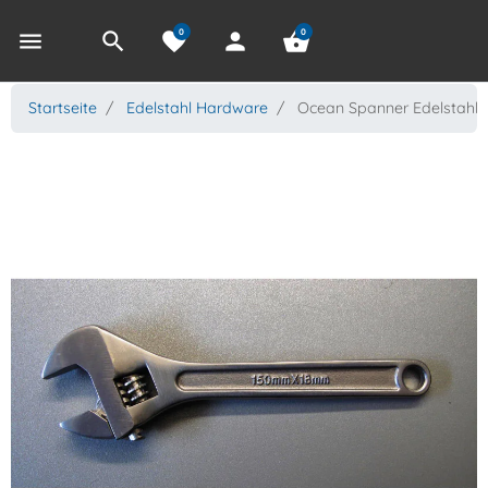
0
0
menu
search
favorite
person
shopping_basket
Startseite
Edelstahl Hardware
Ocean Spanner Edelstahl