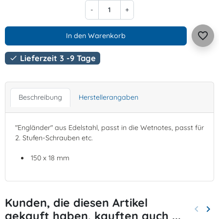
-
+
favorite_border
In den Warenkorb
Lieferzeit 3 -9 Tage

Beschreibung
Herstellerangaben
"Engländer" aus Edelstahl, passt in die Wetnotes, passt für
2. Stufen-Schrauben etc.
150 x 18 mm
Kunden, die diesen Artikel
keyboard_arrow_left
keyboard_arrow_right
gekauft haben, kauften auch ...
Zurück
Wei