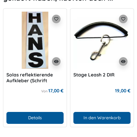
favorite_border
favorite_border
visibility
visibility
Solas reflektierende
Stage Leash 2 DIR
Aufkleber (Schrift
Schwarz)
17,00 €
19,00 €
Von
Details
In den Warenkorb