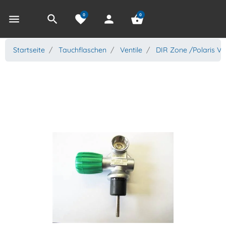
0
0
menu
search
favorite
person
shopping_basket
Startseite
Tauchflaschen
Ventile
DIR Zone /Polaris Ven