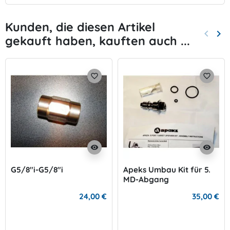
Kunden, die diesen Artikel
keyboard_arrow_left
keyboard_arrow_right
gekauft haben, kauften auch ...
Zurück
Wei
favorite_border
favorite_border
visibility
visibility
G5/8"i-G5/8"i
Apeks Umbau Kit für 5.
MD-Abgang
24,00 €
35,00 €