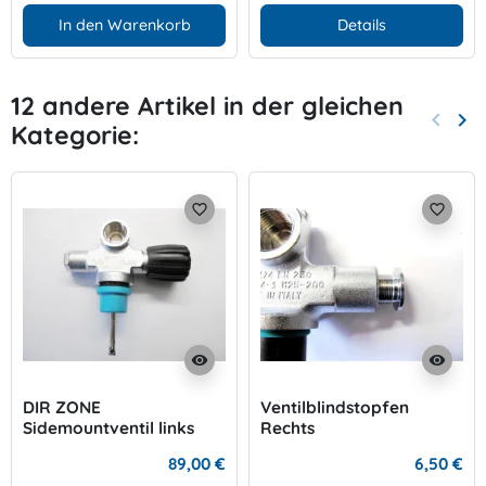
In den Warenkorb
Details
12 andere Artikel in der gleichen
keyboard_arrow_left
keyboard_arrow_right
Kategorie:
Zurück
Wei
favorite_border
favorite_border
visibility
visibility
DIR ZONE
Ventilblindstopfen
Sidemountventil links
Rechts
89,00 €
6,50 €