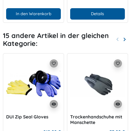
In den Warenkorb
Details
15 andere Artikel in der gleichen
keyboard_arrow_left
keyboard_arrow_right
Kategorie:
Zurück
Wei
favorite_border
favorite_border
visibility
visibility
DUI Zip Seal Gloves
Trockenhandschuhe mit
Manschette