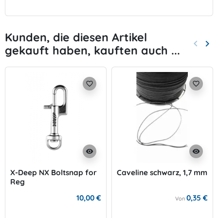
Kunden, die diesen Artikel
keyboard_arrow_left
keyboard_arrow_right
gekauft haben, kauften auch ...
Zurück
Wei
favorite_border
favorite_border
visibility
visibility
X-Deep NX Boltsnap for
Caveline schwarz, 1,7 mm
Reg
10,00 €
0,35 €
Von