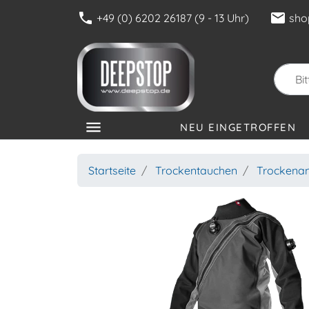
phone
mail
+49 (0) 6202 26187 (9 - 13 Uhr)
sho
menu
NEU EINGETROFFEN
KATEGORIEN
Startseite
Trockentauchen
Trockena