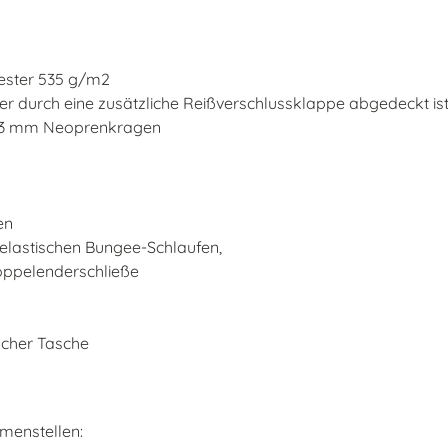
ester 535 g/m2
r durch eine zusätzliche Reißverschlussklappe abgedeckt is
ch 3 mm Neoprenkragen
en
 elastischen Bungee-Schlaufen,
Doppelenderschließe
scher Tasche
menstellen: