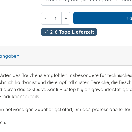
-
+
In 
2-6 Tage Lieferzeit

rangaben
e Arten des Tauchens empfohlen, insbesondere für technisch
ch haltbar ist und die empfindlichsten Bereiche, die Beschä
ird durch das exklusive Santi Ripstop Nylon gewährleistet, ge
roduktionsdetails.
em notwendigen Zubehör geliefert, um das professionelle Tauc
ch.