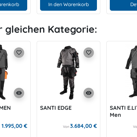
arenkorb
In den Warenkorb
De
r gleichen Kategorie:
favorite_border
favorite_border
visibility
visibility
 MEN
SANTI EDGE
SANTI E.L
Men
1.995,00 €
3.684,00 €
Von
V