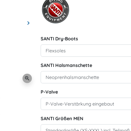
keyboard_arrow_right
Weiter
SANTI Dry-Boots
SANTI Halsmanschette
zoom_in
P-Valve
SANTI Größen MEN