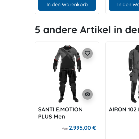
In den Warenkorb
In den W
5 andere Artikel in de
favorite_border
visibility
SANTI E.MOTION
AIRON 102
PLUS Men
2.995,00 €
Von