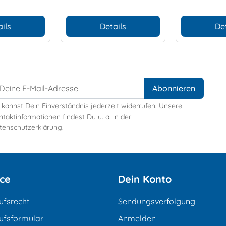
ils
Details
De
 kannst Dein Einverständnis jederzeit widerrufen. Unsere
taktinformationen findest Du u. a. in der
tenschutzerklärung.
ice
Dein Konto
ufsrecht
Sendungsverfolgung
ufsformular
Anmelden