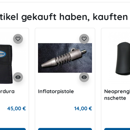
tikel gekauft haben, kauften 
favorite_border
favorite_border
visibility
visibility
ordura
Inflatorpistole
Neopreng
nschette
45,00 €
14,00 €