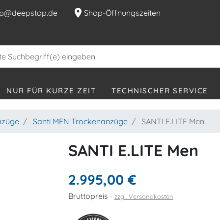
location_on
p@deepstop.de
Shop-Öffnungszeiten
NUR FÜR KURZE ZEIT
TECHNISCHER SERVICE
nzüge
Santi MEN Trockenanzüge
SANTI E.LITE Men
SANTI E.LITE Men
2.995,00 €
Bruttopreis
zzgl. Versandkosten