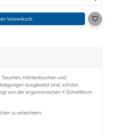
favorite_border
den Warenkorb
es Tauchen, Höhlentauchen und
digungen ausgesetzt sind, schützt.
folgt von der ergonomischen Y-Schnittform
hen zu erleichtern.