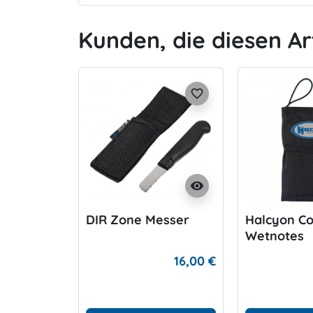
Kunden, die diesen Ar
favorite_border
visibility
DIR Zone Messer
Halcyon C
Wetnotes
16,00 €