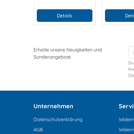
Details
Deta
Erhalte unsere Neuigkeiten und
Sonderangebote
Du
Kon
Da
Unternehmen
Serv
Datenschutzerklärung
Widerr
AGB
Widerr