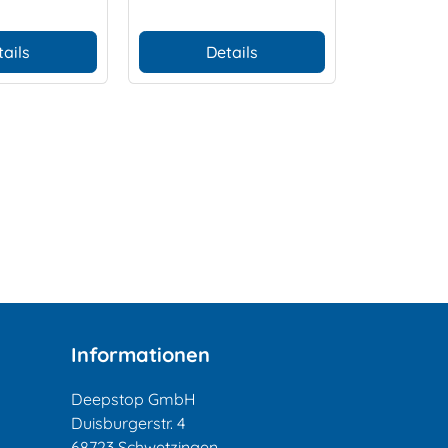
tails
Details
Informationen
Deepstop GmbH
Duisburgerstr. 4
68723 Schwetzingen