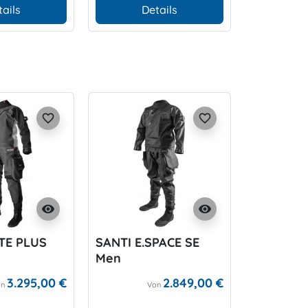
tails
Details
D
favorite_border
favorite_border
visibility
visibility
ITE PLUS
SANTI E.SPACE SE
Men
3.295,00 €
2.849,00 €
on
Von