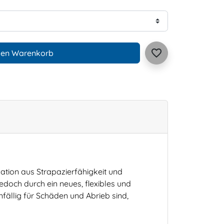
favorite_border
den Warenkorb
ation aus Strapazierfähigkeit und
jedoch durch ein neues, flexibles und
fällig für Schäden und Abrieb sind,