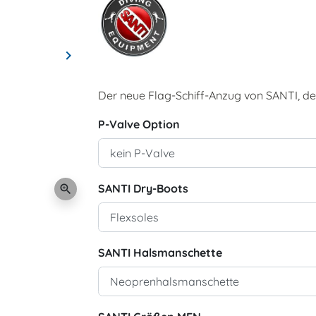
keyboard_arrow_right
Weiter
Der neue Flag-Schiff-Anzug von SANTI, der 
P-Valve Option
SANTI Dry-Boots
zoom_in
SANTI Halsmanschette