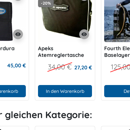
-20%
visibility
visibility
ordura
Apeks
Fourth El
Atemreglertasche
Baselayer
45,00 €
34,00 €
125,0
27,20 €
arenkorb
In den Warenkorb
De
r gleichen Kategorie: