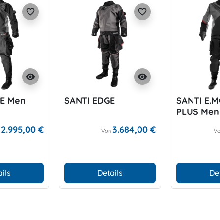
favorite_border
favorite_border
visibility
visibility
TE Men
SANTI EDGE
SANTI E.
PLUS Men
2.995,00 €
3.684,00 €
n
Von
V
ils
Details
De