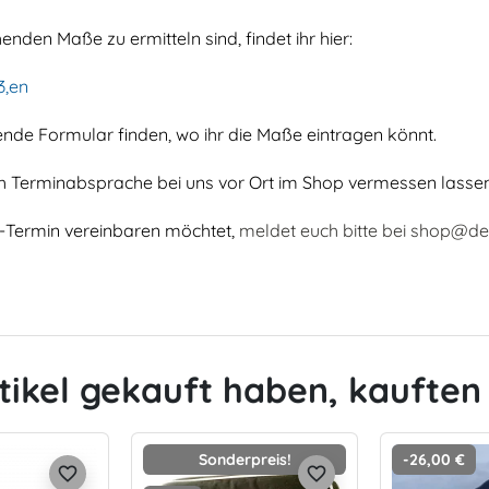
henden Maße zu ermitteln sind, findet ihr hier:
3,en
nde Formular finden, wo ihr die Maße eintragen könnt.
ch Terminabsprache bei uns vor Ort im Shop vermessen lassen
s-Termin vereinbaren möchtet,
meldet euch bitte bei shop@de
tikel gekauft haben, kauften 
Sonderpreis!
-26,00 €
favorite_border
favorite_border