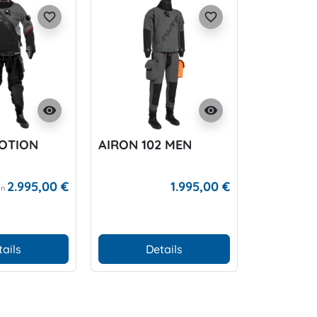
favorite_border
favorite_border
visibility
visibility
MOTION
AIRON 102 MEN
2.995,00 €
1.995,00 €
on
tails
Details