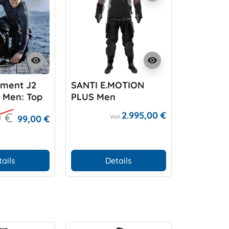
visibility
visibility
ement J2
SANTI E.MOTION
SANTI Sm
 Men: Top
PLUS Men
Gloves S
2.995,00 €
0 €
99,00 €
Von
tails
Details
D