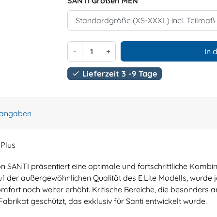
SANTI Größen MEN
-
+
In 
Lieferzeit 3 -9 Tage

rangaben
 Plus
 SANTI präsentiert eine optimale und fortschrittliche Kombin
t auf der außergewöhnlichen Qualität des E.Lite Modells, wurde 
fort noch weiter erhöht. Kritische Bereiche, die besonders an
abrikat geschützt, das exklusiv für Santi entwickelt wurde.