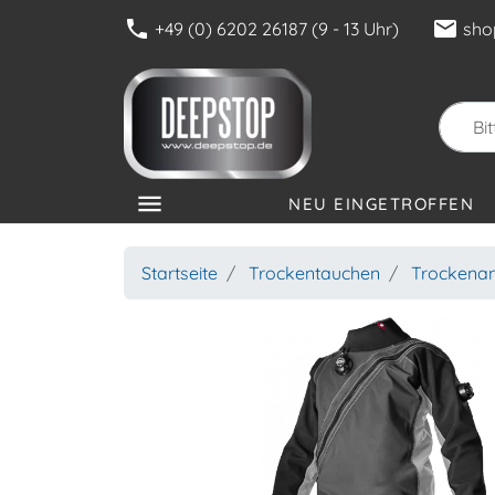
phone
mail
+49 (0) 6202 26187 (9 - 13 Uhr)
sho
menu
NEU EINGETROFFEN
KATEGORIEN
Startseite
Trockentauchen
Trockena