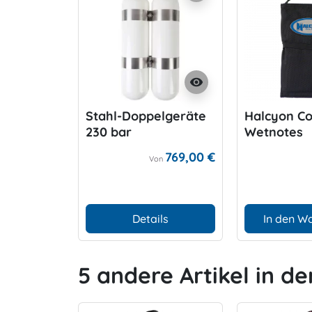
visibility
Stahl-Doppelgeräte
Halcyon C
230 bar
Wetnotes
769,00 €
Von
Details
In den W
5 andere Artikel in de