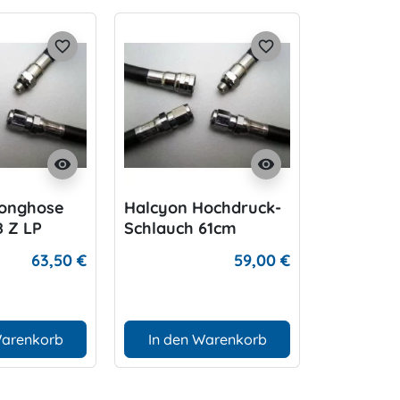
favorite_border
favorite_border
visibility
visibility
Longhose
Halcyon Hochdruck-
Halcyon 
8 Z LP
Schlauch 61cm
63,50 €
59,00 €
Warenkorb
In den Warenkorb
In den