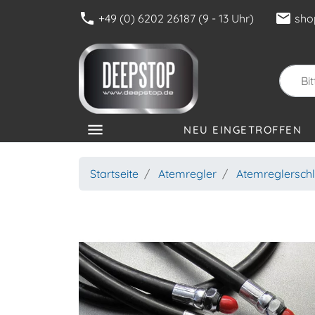
phone
mail
+49 (0) 6202 26187 (9 - 13 Uhr)
sho
menu
NEU EINGETROFFEN
KATEGORIEN
Startseite
Atemregler
Atemreglersch