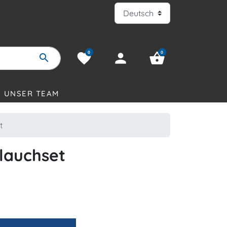
0
0
favorite
person
shopping_basket
search
UNSER TEAM
t
lauchset