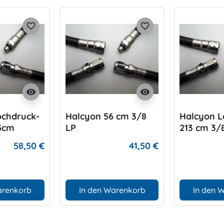
favorite_border
favorite_border
visibility
visibility
ochdruck-
Halcyon 56 cm 3/8
Halcyon 
5cm
LP
213 cm 3/
58,50 €
41,50 €
arenkorb
In den Warenkorb
In den 