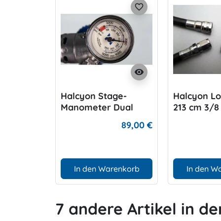
favorite_border
visibility
Halcyon Stage-
Halcyon L
Manometer Dual
213 cm 3/8
Face
89,00 €
In den Warenkorb
In den W
7 andere Artikel in de