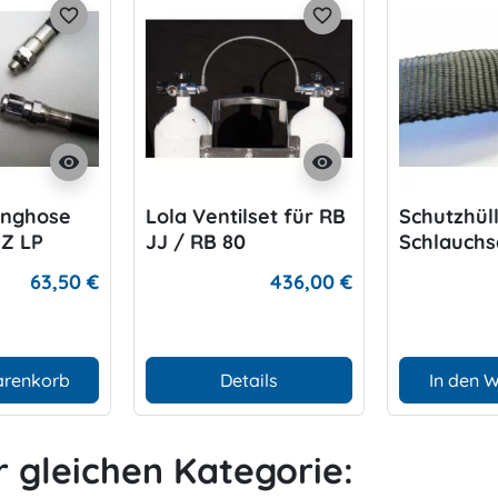
favorite_border
favorite_border
visibility
visibility
onghose
Lola Ventilset für RB
Schutzhüll
 Z LP
JJ / RB 80
Schlauchs
63,50 €
436,00 €
arenkorb
Details
In den 
r gleichen Kategorie: