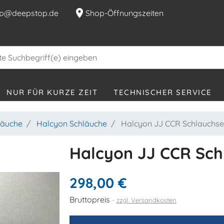
location_on
p@deepstop.de
Shop-Öffnungszeiten
NUR FÜR KURZE ZEIT
TECHNISCHER SERVICE
läuche
Halcyon Schläuche
Halcyon JJ CCR Schlauchse
Halcyon JJ CCR Sch
298,00 €
Bruttopreis
zzgl. Versandkosten