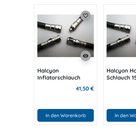
favorite_border
visibility
Halcyon
Halcyon H
Inflatorschlauch
Schlauch 1
56cm
41,50 €
In den Warenkorb
In den W