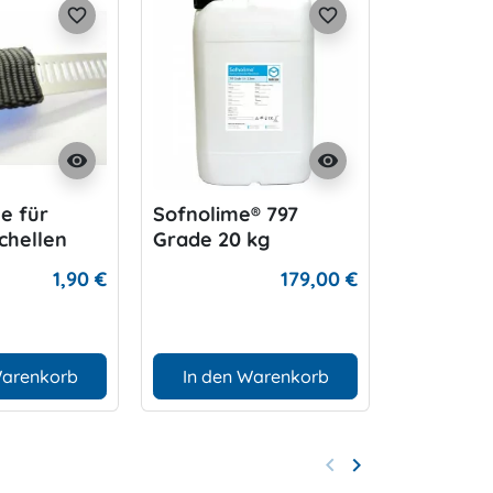
favorite_border
favorite_border
visibility
visibility
e für
Sofnolime® 797
Miflex
chellen
Grade 20 kg
Mitteldr
, schwarz
1,90 €
179,00 €
Warenkorb
In den Warenkorb
D
keyboard_arrow_left
keyboard_arrow_right
Zurück
Weiter