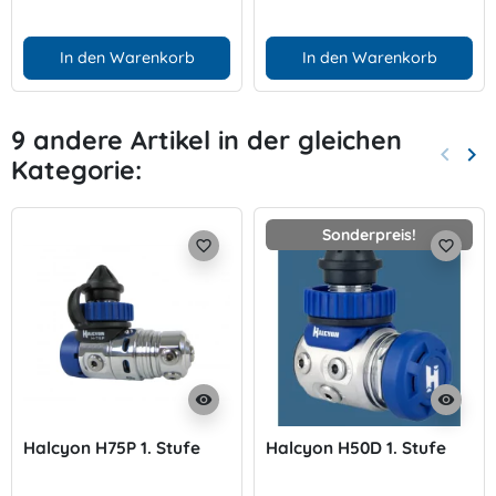
In den Warenkorb
In den Warenkorb
9 andere Artikel in der gleichen
keyboard_arrow_left
keyboard_arrow_right
Kategorie:
Zurück
Wei
Sonderpreis!
favorite_border
favorite_border
visibility
visibility
Halcyon H75P 1. Stufe
Halcyon H50D 1. Stufe