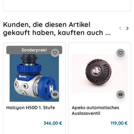
Kunden, die diesen Artikel
keyboard_arrow_left
keyboard_arrow_right
gekauft haben, kauften auch ...
Zurück
Wei
Sonderpreis!
favorite_border
favorite_border
visibility
visibility
Halcyon H50D 1. Stufe
Apeks automatisches
Auslassventil
346,00 €
119,00 €