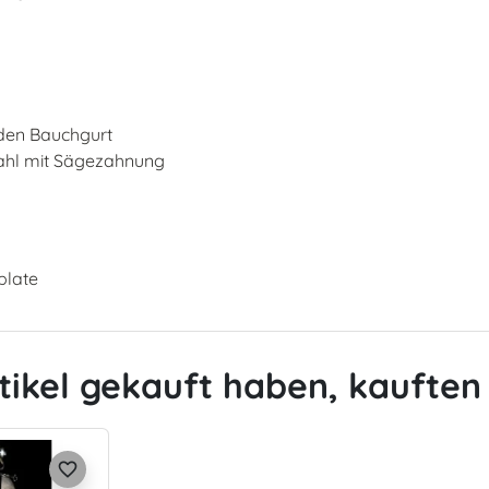
 den Bauchgurt
tahl mit Sägezahnung
plate
tikel gekauft haben, kauften 
favorite_border