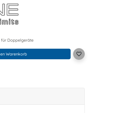
 für Doppelgeräte
favorite_border
den Warenkorb