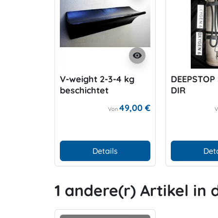
visibility
V-weight 2-3-4 kg
DEEPSTOP 
beschichtet
DIR
49,00 €
Von
Details
Deta
1 andere(r) Artikel in