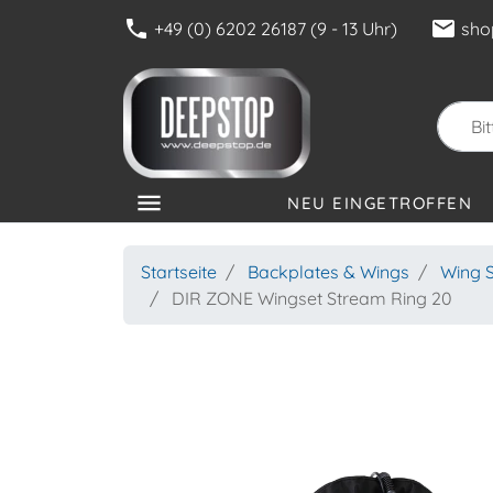
phone
mail
+49 (0) 6202 26187 (9 - 13 Uhr)
sho
menu
NEU EINGETROFFEN
KATEGORIEN
Startseite
Backplates & Wings
Wing S
DIR ZONE Wingset Stream Ring 20