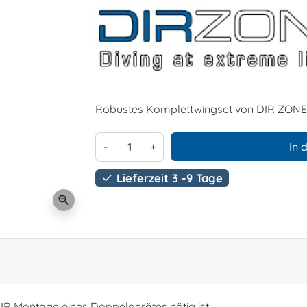
Robustes Komplettwingset von DIR ZONE
-
+
In 
Lieferzeit 3 -9 Tage

zoom_in
 DIR Montage eines Doppelgerätes nötig ist.