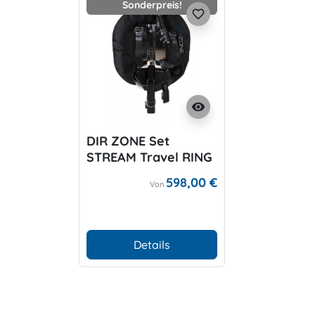
Sonderpreis!
favorite_border
visibility
DIR ZONE Set
STREAM Travel RING
20 Color
598,00 €
Von
Details