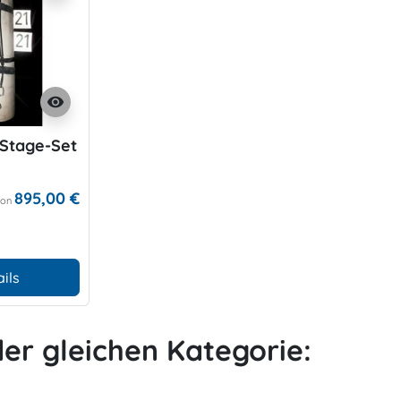
visibility
Stage-Set
895,00 €
Von
ils
 der gleichen Kategorie: