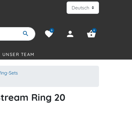
0
0
favorite
person
shopping_basket
search
UNSER TEAM
ing-Sets
tream Ring 20