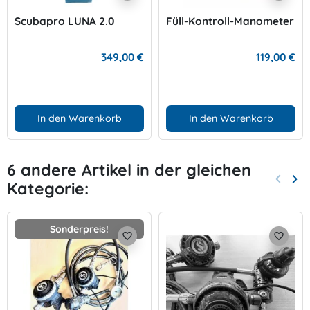
Scubapro LUNA 2.0
Füll-Kontroll-Manometer
349,00 €
119,00 €
In den Warenkorb
In den Warenkorb
6 andere Artikel in der gleichen
keyboard_arrow_left
keyboard_arrow_right
Kategorie:
Zurück
Wei
Sonderpreis!
favorite_border
favorite_border