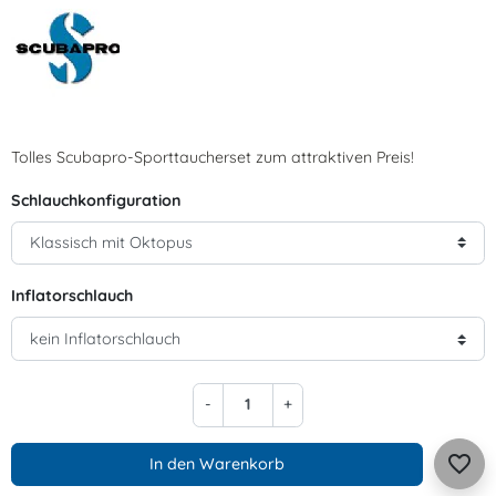
Tolles Scubapro-Sporttaucherset zum attraktiven Preis!
Schlauchkonfiguration
Inflatorschlauch
-
+
favorite_border
In den Warenkorb