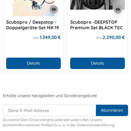
visibility
visibility
Scubapro / Deepstop -
Scubapro -DEEPSTOP
Doppelgeräte-Set MK 19
Premium Set BLACK TEC
1.349,00 €
2.290,00 €
Von
Von
Details
Details
Erhalte unsere Neuigkeiten und Sonderangebote
Du kannst Dein Einverständnis jederzeit widerrufen. Unsere
Kontaktinformationen findest Du u. a. in der Datenschutzerklärung.