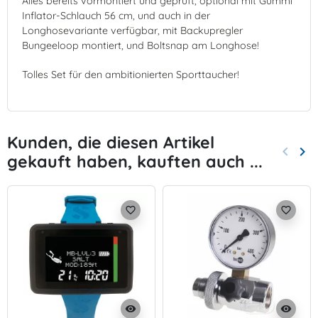
Alles bereits vormontiert und geprüft, optional mit Gummi
Inflator-Schlauch 56 cm, und auch in der
Longhosevariante verfügbar, mit Backupregler
Bungeeloop montiert, und Boltsnap am Longhose!
Tolles Set für den ambitionierten Sporttaucher!
Kunden, die diesen Artikel
keyboard_arrow_left
keyboard_arrow_right
gekauft haben, kauften auch ...
Zurück
Wei
favorite_border
favorite_border
visibility
visibility