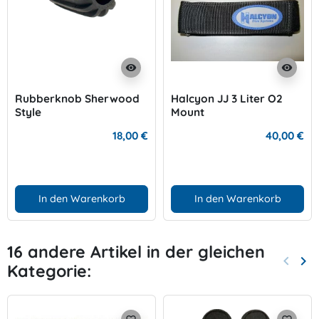
visibility
visibility
Rubberknob Sherwood
Halcyon JJ 3 Liter O2
Style
Mount
18,00 €
40,00 €
In den Warenkorb
In den Warenkorb
16 andere Artikel in der gleichen
keyboard_arrow_left
keyboard_arrow_right
Kategorie:
Zurück
Wei