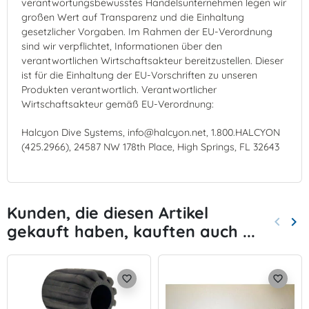
verantwortungsbewusstes Handelsunternehmen legen wir
großen Wert auf Transparenz und die Einhaltung
gesetzlicher Vorgaben. Im Rahmen der EU-Verordnung
sind wir verpflichtet, Informationen über den
verantwortlichen Wirtschaftsakteur bereitzustellen. Dieser
ist für die Einhaltung der EU-Vorschriften zu unseren
Produkten verantwortlich. Verantwortlicher
Wirtschaftsakteur gemäß EU-Verordnung:
Halcyon Dive Systems, info@halcyon.net, 1.800.HALCYON
(425.2966), 24587 NW 178th Place, High Springs, FL 32643
Kunden, die diesen Artikel
keyboard_arrow_left
keyboard_arrow_right
gekauft haben, kauften auch ...
Zurück
Wei
favorite_border
favorite_border