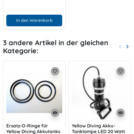
In den Warenkorb
3 andere Artikel in der gleichen
keyboard_arrow_left
keyboard_arrow_right
Kategorie:
Zurück
Wei
favorite_border
favorite_border
visibility
visibility
Ersatz-O-Ringe für
Yellow Diving Akku-
Yellow Diving Akkutanks
Tanklampe LED 20 Watt