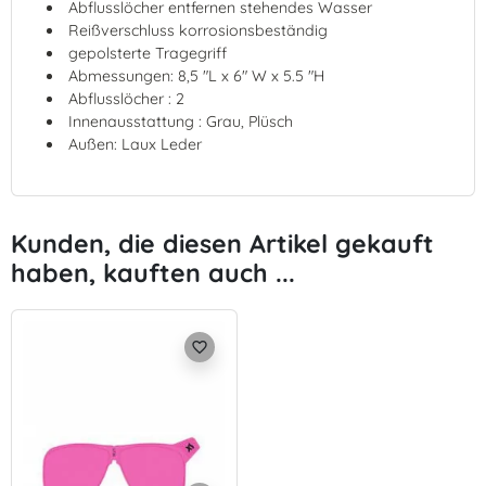
Abflusslöcher entfernen stehendes Wasser
Reißverschluss korrosionsbeständig
gepolsterte Tragegriff
Abmessungen: 8,5 "L x 6" W x 5.5 "H
Abflusslöcher : 2
Innenausstattung : Grau, Plüsch
Außen: Laux Leder
Kunden, die diesen Artikel gekauft
haben, kauften auch ...
favorite_border