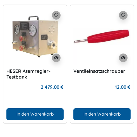
favorite_border
favorite_border
visibility
visibility
HESER Atemregler-
Ventileinsatzschrauber
Testbank
2.479,00 €
12,00 €
In den Warenkorb
In den Warenkorb