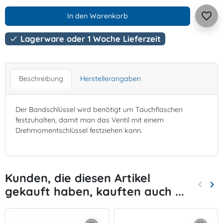
favorite_border
In den Warenkorb
Lagerware oder 1 Woche Lieferzeit

Beschreibung
Herstellerangaben
Der Bandschlüssel wird benötigt um Tauchflaschen
festzuhalten, damit man das Ventil mit einem
Drehmomentschlüssel festziehen kann.
Kunden, die diesen Artikel
keyboard_arrow_left
keyboard_arrow_right
gekauft haben, kauften auch ...
Zurück
Wei