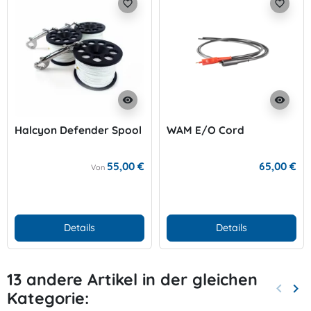
favorite_border
favorite_border
visibility
visibility
Halcyon Defender Spool
WAM E/O Cord
55,00 €
65,00 €
Von
Details
Details
13 andere Artikel in der gleichen
keyboard_arrow_left
keyboard_arrow_right
Kategorie:
Zurück
Wei