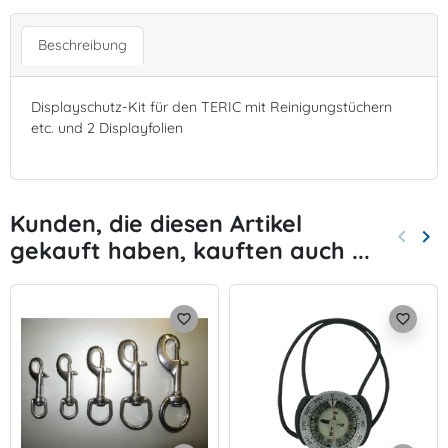
Beschreibung
Displayschutz-Kit für den TERIC mit Reinigungstüchern
etc. und 2 Displayfolien
Kunden, die diesen Artikel
keyboard_arrow_left
keyboard_arrow_right
gekauft haben, kauften auch ...
Zurück
Wei
favorite_border
favorite_border