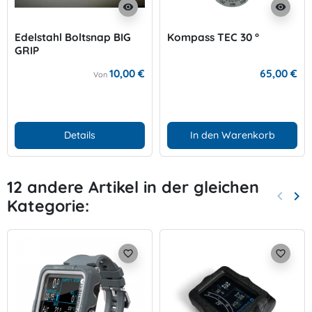
visibility
visibility
Edelstahl Boltsnap BIG
Kompass TEC 30 °
GRIP
10,00 €
65,00 €
Von
Details
In den Warenkorb
12 andere Artikel in der gleichen
keyboard_arrow_left
keyboard_arrow_right
Kategorie:
Zurück
Wei
favorite_border
favorite_border