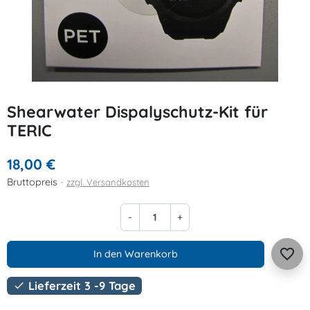
Shearwater Dispalyschutz-Kit für
TERIC
18,00 €
Bruttopreis
zzgl. Versandkosten
-
+
favorite_border
In den Warenkorb
Lieferzeit 3 -9 Tage
