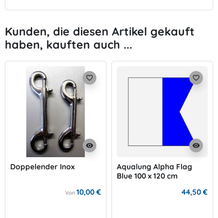
Kunden, die diesen Artikel gekauft
haben, kauften auch ...
favorite_border
favorite_border
visibility
visibility
Doppelender Inox
Aqualung Alpha Flag
Blue 100 x 120 cm
10,00 €
44,50 €
Von