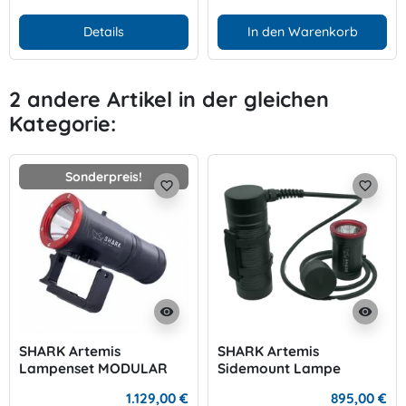
Details
In den Warenkorb
2 andere Artikel in der gleichen
Kategorie:
Sonderpreis!
favorite_border
favorite_border
visibility
visibility
SHARK Artemis
SHARK Artemis
Lampenset MODULAR
Sidemount Lampe
1.129,00 €
895,00 €