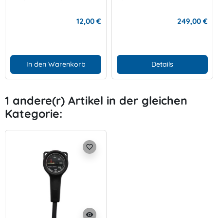
12,00 €
249,00 €
In den Warenkorb
Details
1 andere(r) Artikel in der gleichen
Kategorie:
favorite_border
visibility