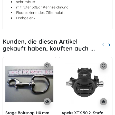
sehr robust
mit roter 50Bar Kennzeichnung
Fluoreszierendes Ziffernblatt
Drehgelenk
Kunden, die diesen Artikel
keyboard_arrow_left
keyboard_arrow_right
gekauft haben, kauften auch ...
Zurück
Wei
favorite_border
favorite_border
visibility
visibility
Stage Boltsnap 110 mm
Apeks XTX 50 2. Stufe