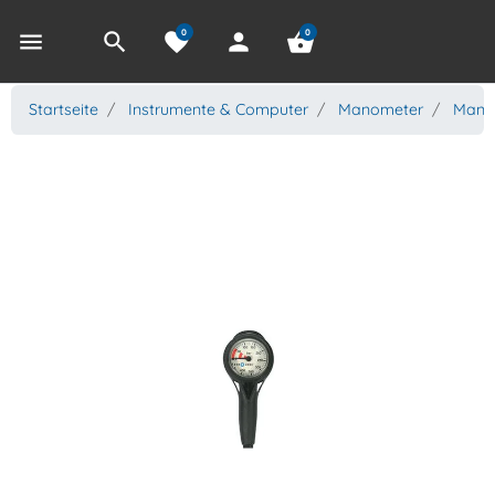
0
0
menu
search
favorite
person
shopping_basket
Startseite
Instrumente & Computer
Manometer
Manom