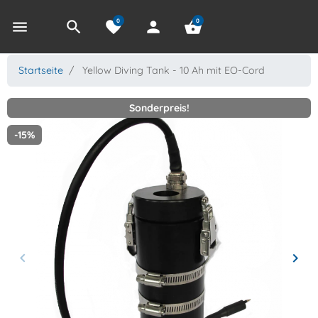
0
0
menu
search
favorite
person
shopping_basket
Startseite
Yellow Diving Tank - 10 Ah mit EO-Cord
Sonderpreis!
-15%
keyboard_arrow_left
keyboard_arrow_right
Zurück
Weit