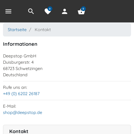
0
0
menu
search
favorite
person
shopping_basket
Startseite
Kontakt
Informationen
Deepstop GmbH
Duisburgerstr. 4
68723 Schwetzingen
Deutschland
Rufe uns an:
+49 (0) 6202 26187
E-Mail:
shop@deepstop.de
Kontakt