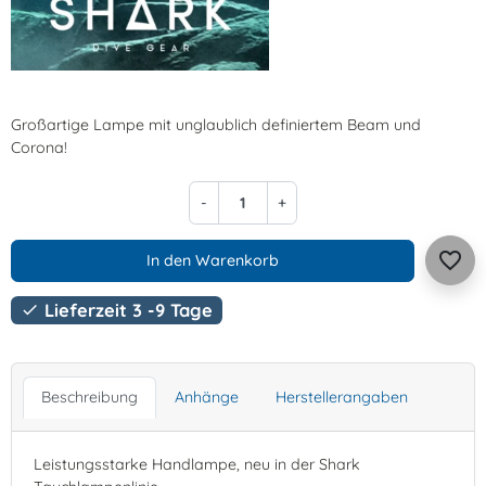
Großartige Lampe mit unglaublich definiertem Beam und
Corona!
-
+
favorite_border
In den Warenkorb
Lieferzeit 3 -9 Tage

Beschreibung
Anhänge
Herstellerangaben
Leistungsstarke Handlampe, neu in der Shark