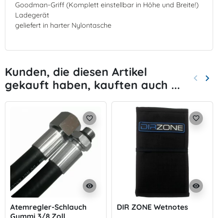
Goodman-Griff (Komplett einstellbar in Höhe und Breite!)
Ladegerät
geliefert in harter Nylontasche
Kunden, die diesen Artikel
keyboard_arrow_left
keyboard_arrow_right
gekauft haben, kauften auch ...
Zurück
Wei
favorite_border
favorite_border
visibility
visibility
Atemregler-Schlauch
DIR ZONE Wetnotes
Gummi 3/8 Zoll