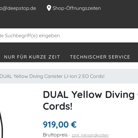
location_on
p@deepstop.de
Shop-Öffnungszeiten
NUR FÜR KURZE ZEIT
TECHNISCHER SERVICE
DUAL Yellow Diving Canister LI-Ion 2 EO Cords!
DUAL Yellow Diving 
Cords!
919,00 €
Bruttopreis
zzgl. Versandkosten