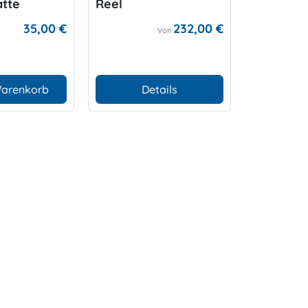
tte
Reel
Handsch
35,00 €
232,00 €
Von
Warenkorb
Details
D