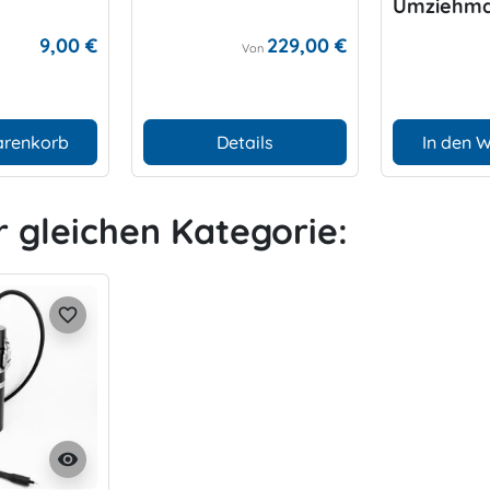
Umziehma
9,00 €
229,00 €
Von
arenkorb
Details
In den 
r gleichen Kategorie:
favorite_border
visibility