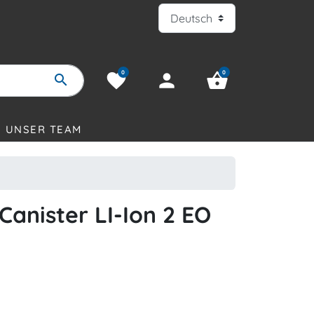
0
0
favorite
person
shopping_basket
search
UNSER TEAM
Canister LI-Ion 2 EO