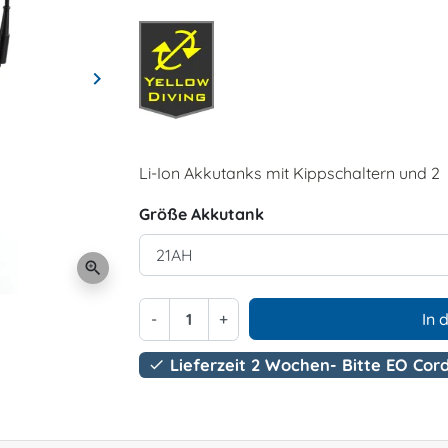
keyboard_arrow_right
Weiter
Li-Ion Akkutanks mit Kippschaltern und 2 
Größe Akkutank
zoom_in
-
+
In 
Lieferzeit 2 Wochen- Bitte EO Cor
