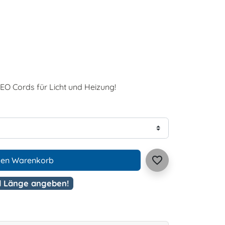
EO Cords für Licht und Heizung!
favorite_border
den Warenkorb
d Länge angeben!