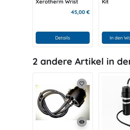
Xerotherm Wrist
Kit
Warmer
45,00 €
Details
In den W
2 andere Artikel in de
favorite_border
visibility