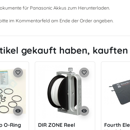
-Dokumente für Panasonic Akkus zum Herunterladen.
bitte im Kommentarfeld am Ende der Order angeben.
tikel gekauft haben, kauften 
favorite_border
favorite_border
visibility
visibility
p O-Ring
DIR ZONE Reel
Fourth El