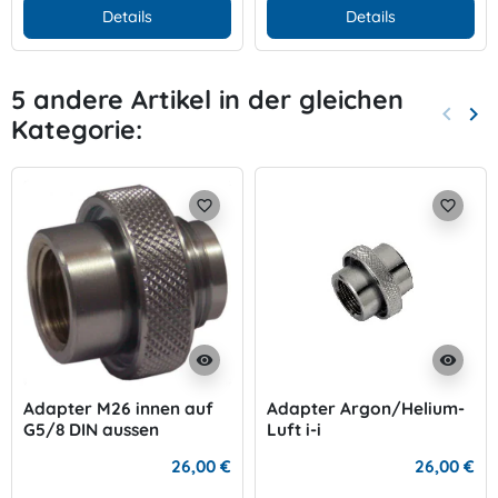
Details
Details
5 andere Artikel in der gleichen
keyboard_arrow_left
keyboard_arrow_right
Kategorie:
Zurück
Wei
favorite_border
favorite_border
visibility
visibility
Adapter M26 innen auf
Adapter Argon/Helium-
G5/8 DIN aussen
Luft i-i
26,00 €
26,00 €