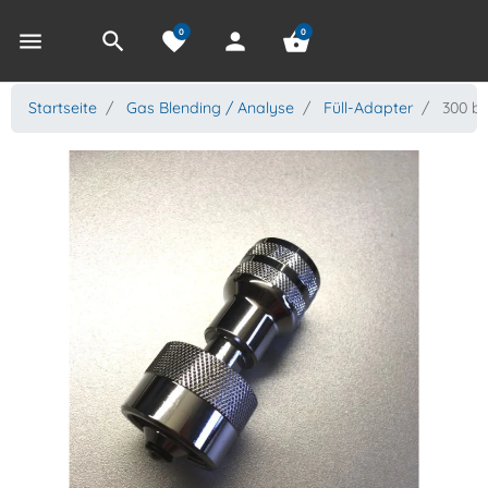
0
0
menu
search
favorite
person
shopping_basket
Startseite
Gas Blending / Analyse
Füll-Adapter
300 ba