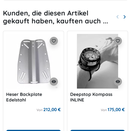
Kunden, die diesen Artikel
keyboard_arrow_left
keyboard_arrow_right
gekauft haben, kauften auch ...
Zurück
Wei
favorite_border
favorite_border
visibility
visibility
Heser Backplate
Deepstop Kompass
Edelstahl
INLINE
Standardgröße
212,00 €
175,00 €
Von
Von