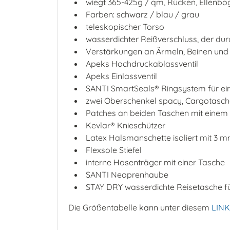
wiegt 365-425g / qm, Rücken, Ellenboge
Farben: schwarz / blau / grau
teleskopischer Torso
wasserdichter Reißverschluss, der durc
Verstärkungen an Ärmeln, Beinen und
Apeks Hochdruckablassventil
Apeks Einlassventil
SANTI SmartSeals® Ringsystem für ei
zwei Oberschenkel spacy, Cargotasc
Patches an beiden Taschen mit einem 
Kevlar® Knieschützer
Latex Halsmanschette isoliert mit 3
Flexsole Stiefel
interne Hosenträger mit einer Tasche
SANTI Neoprenhaube
STAY DRY wasserdichte Reisetasche f
Die Größentabelle kann unter diesem
LIN