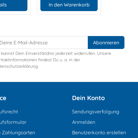
ils
In den Warenkorb
 kannst Dein Einverständnis jederzeit widerrufen. Unsere
taktinformationen findest Du u. a. in der
tenschutzerklärung.
ice
Dein Konto
ufsrecht
Sendungsverfolgung
ufsformular
Anmelden
e Zahlungsarten
Benutzerkonto erstellen