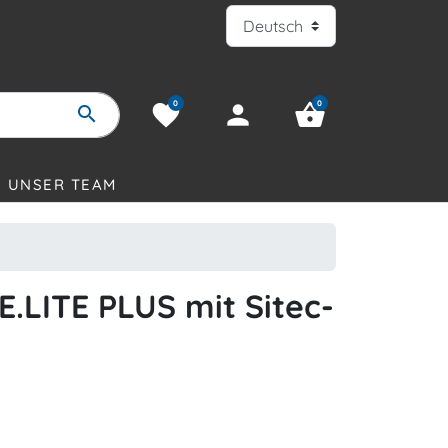
0
0
favorite
person
shopping_basket
search
UNSER TEAM
.LITE PLUS mit Sitec-