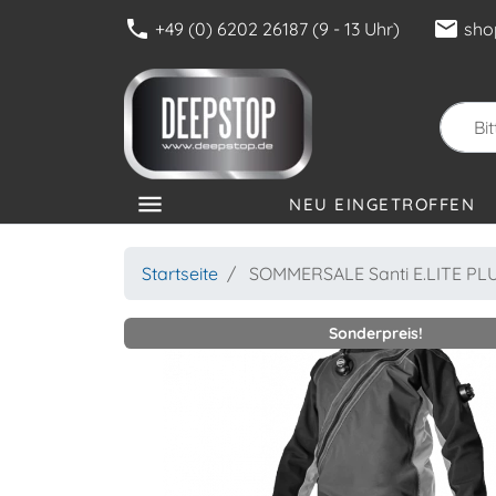
phone
mail
+49 (0) 6202 26187 (9 - 13 Uhr)
sho
menu
NEU EINGETROFFEN
KATEGORIEN
Startseite
SOMMERSALE Santi E.LITE PLUS
Sonderpreis!