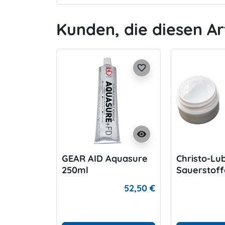
Kunden, die diesen Ar
favorite_border
visibility
GEAR AID Aquasure
Christo-Lu
250ml
Sauerstoffg
52,50 €