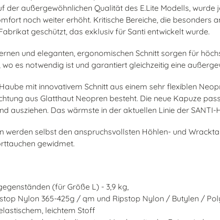
t auf der außergewöhnlichen Qualität des E.Lite Modells, wurde 
fort noch weiter erhöht. Kritische Bereiche, die besonders an
abrikat geschützt, das exklusiv für Santi entwickelt wurde.
ernen und eleganten, ergonomischen Schnitt sorgen für höc
 wo es notwendig ist und garantiert gleichzeitig eine außerge
Haube mit innovativem Schnitt aus einem sehr flexiblen Neopre
chtung aus Glatthaut Neopren besteht. Die neue Kapuze passt
und ausziehen. Das wärmste in der aktuellen Linie der SANTI
ten werden selbst den anspruchsvollsten Höhlen- und Wrackt
orttauchen gewidmet.
egenständen (für Größe L) - 3,9 kg,
pstop Nylon 365-425g / qm und Ripstop Nylon / Butylen / Pol
elastischem, leichtem Stoff