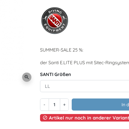
SUMMER-SALE 25 %:
der Santi E.LITE PLUS mit Sitec-Ringsyste
SANTI Größen
zoom_in
-
+
In 
Artikel nur noch in anderer Variant
