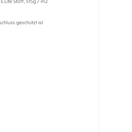
.Lite Stoff, 515g / m2
chluss geschützt ist