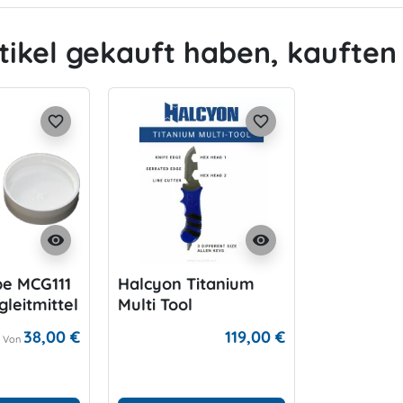
tikel gekauft haben, kauften 
favorite_border
favorite_border
visibility
visibility
be MCG111
Halcyon Titanium
leitmittel
Multi Tool
38,00 €
119,00 €
Von