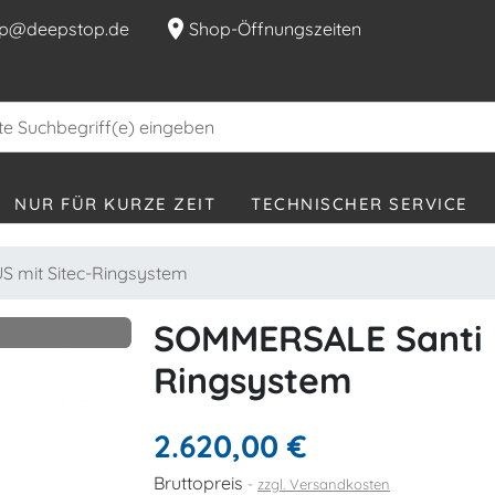
location_on
p@deepstop.de
Shop-Öffnungszeiten
NUR FÜR KURZE ZEIT
TECHNISCHER SERVICE
 mit Sitec-Ringsystem
SOMMERSALE Santi E
Ringsystem
2.620,00 €
Bruttopreis
zzgl. Versandkosten